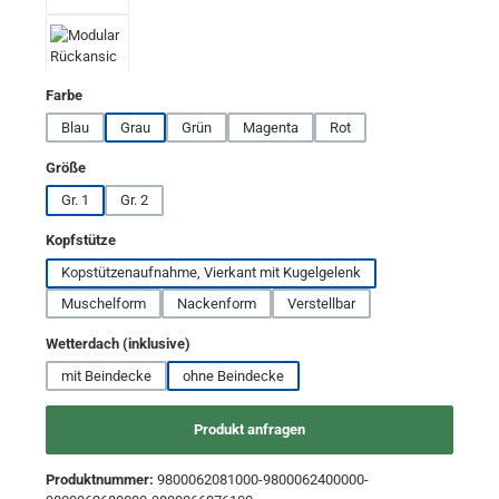
auswählen
Farbe
Blau
Grau
Grün
Magenta
Rot
auswählen
Größe
Gr. 1
Gr. 2
auswählen
Kopfstütze
Kopstützenaufnahme, Vierkant mit Kugelgelenk
Muschelform
Nackenform
Verstellbar
auswählen
Wetterdach (inklusive)
mit Beindecke
ohne Beindecke
Produkt anfragen
Produktnummer:
9800062081000-9800062400000-