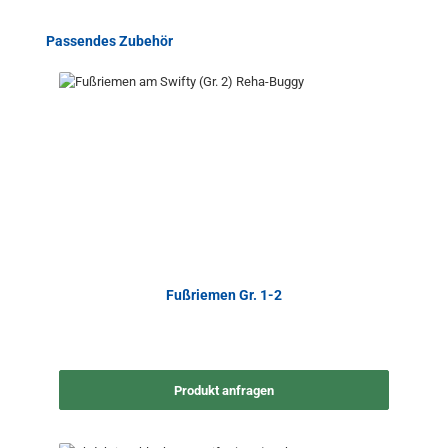
Produktgalerie überspringen
Passendes Zubehör
Fußriemen Gr. 1-2
Produkt anfragen