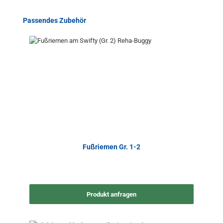
Produktgalerie überspringen
Passendes Zubehör
Fußriemen Gr. 1-2
Produkt anfragen