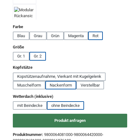
auswählen
Farbe
Blau
Grau
Grün
Magenta
Rot
auswählen
Größe
Gr. 1
Gr. 2
auswählen
Kopfstütze
Kopstützenaufnahme, Vierkant mit Kugelgelenk
Muschelform
Nackenform
Verstellbar
auswählen
Wetterdach (inklusive)
mit Beindecke
ohne Beindecke
Produkt anfragen
Produktnummer:
9800064081000-9800064420000-