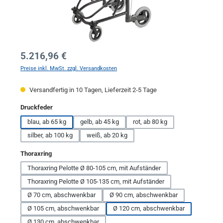
Regulärer Preis:
5.216,96 €
Preise inkl. MwSt. zzgl. Versandkosten
Versandfertig in 10 Tagen, Lieferzeit 2-5 Tage
auswählen
Druckfeder
blau, ab 65 kg
gelb, ab 45 kg
rot, ab 80 kg
silber, ab 100 kg
weiß, ab 20 kg
auswählen
Thoraxring
Thoraxring Pelotte Ø 80-105 cm, mit Aufständer
Thoraxring Pelotte Ø 105-135 cm, mit Aufständer
Ø 70 cm, abschwenkbar
Ø 90 cm, abschwenkbar
Ø 105 cm, abschwenkbar
Ø 120 cm, abschwenkbar
Ø 130 cm, abschwenkbar