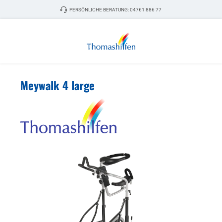
Zum Hauptinhalt springen
PERSÖNLICHE BERATUNG:
04761 886 77
Meywalk 4 large
Bildergalerie überspringen