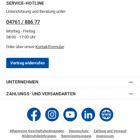
SERVICE-HOTLINE
Unterstützung und Beratung unter:
04761 / 886 77
Montag - Freitag:
08:00 - 17:00 Uhr
Oder über unser
Kontaktformular
.
Vertrag widerrufen
UNTERNEHMEN
ZAHLUNGS- UND VERSANDARTEN
Thomashilfen bei Facebook
Thomashilfen bei Instagram
Thomashilfen bei YouTube
Thomashilfen bei LinkedIn
Zur Website von Thomashi
Allgemeine Geschäftsbedingungen
Datenschutz
Zahlung und Versand
Widerrufsbelehrungen
Batterieentsorgung
Impressum