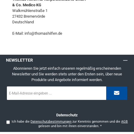
& Co. Medico KG
Walkmühlenstraße 1
27432 Bremervörde
Deutschland
E-Mail: info@thomashilfen.de
NEWSLETTER
Abonnieren Sie jetzt einfach unseren regelmäßig erscheinenden
Newsletter und Sie werden stets unter den Ersten sein, über neue
Produkte und Angebote informiert werden.
E-
Mail-
Adresse
*
Datenschutz
Ich habe die
Datenschutzbestimmungen
zur Kenntnis genommen und die
AGB
gelesen und bin mit ihnen einverstanden.
*