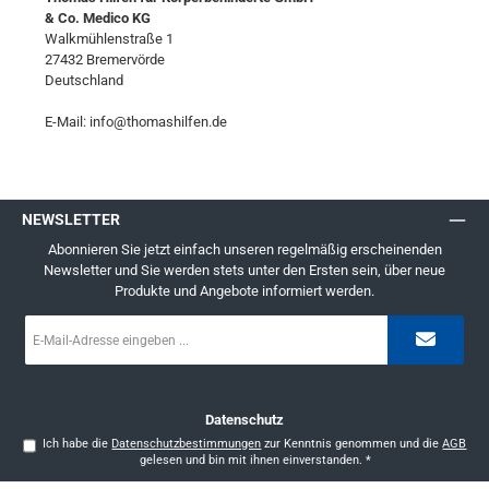
& Co. Medico KG
Walkmühlenstraße 1
27432 Bremervörde
Deutschland
E-Mail: info@thomashilfen.de
NEWSLETTER
Abonnieren Sie jetzt einfach unseren regelmäßig erscheinenden
Newsletter und Sie werden stets unter den Ersten sein, über neue
Produkte und Angebote informiert werden.
E-
Mail-
Adresse
*
Datenschutz
Ich habe die
Datenschutzbestimmungen
zur Kenntnis genommen und die
AGB
gelesen und bin mit ihnen einverstanden.
*