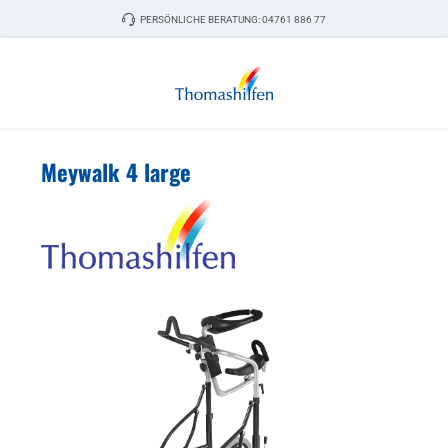
Zum Hauptinhalt springen
PERSÖNLICHE BERATUNG:
04761 886 77
Meywalk 4 large
Bildergalerie überspringen