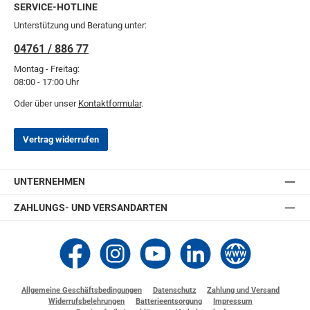
SERVICE-HOTLINE
Unterstützung und Beratung unter:
04761 / 886 77
Montag - Freitag:
08:00 - 17:00 Uhr
Oder über unser
Kontaktformular
.
Vertrag widerrufen
UNTERNEHMEN
ZAHLUNGS- UND VERSANDARTEN
Thomashilfen bei Facebook
Thomashilfen bei Instagram
Thomashilfen bei YouTube
Thomashilfen bei LinkedIn
Zur Website von Thomashi
Allgemeine Geschäftsbedingungen
Datenschutz
Zahlung und Versand
Widerrufsbelehrungen
Batterieentsorgung
Impressum