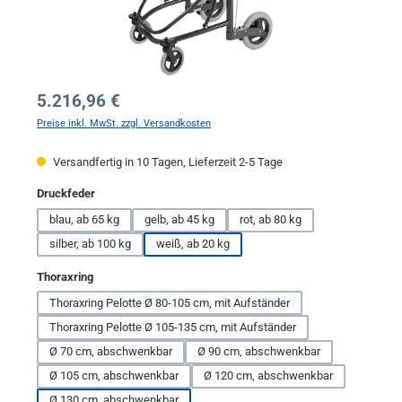
Regulärer Preis:
5.216,96 €
Preise inkl. MwSt. zzgl. Versandkosten
Versandfertig in 10 Tagen, Lieferzeit 2-5 Tage
auswählen
Druckfeder
blau, ab 65 kg
gelb, ab 45 kg
rot, ab 80 kg
silber, ab 100 kg
weiß, ab 20 kg
auswählen
Thoraxring
Thoraxring Pelotte Ø 80-105 cm, mit Aufständer
Thoraxring Pelotte Ø 105-135 cm, mit Aufständer
Ø 70 cm, abschwenkbar
Ø 90 cm, abschwenkbar
Ø 105 cm, abschwenkbar
Ø 120 cm, abschwenkbar
Ø 130 cm, abschwenkbar