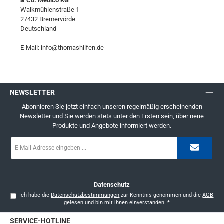
& Co. Medico KG
Walkmühlenstraße 1
27432 Bremervörde
Deutschland
E-Mail: info@thomashilfen.de
NEWSLETTER
Abonnieren Sie jetzt einfach unseren regelmäßig erscheinenden
Newsletter und Sie werden stets unter den Ersten sein, über neue
Produkte und Angebote informiert werden.
E-
Mail-
Adresse
*
Datenschutz
Ich habe die
Datenschutzbestimmungen
zur Kenntnis genommen und die
AGB
gelesen und bin mit ihnen einverstanden.
*
SERVICE-HOTLINE