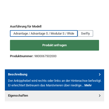
auswählen
Ausführung für Modell
Advantage / Advantage S / Modular S / tRide
Swifty
Produkt anfragen
Produktnummer:
9800067502000
Beschreibung
Der Ankipphebel wird rechts oder links an der Hinterachse befestigt.
Er erleichtert Betreuern das Manövrieren über niedrige…
Mehr
Eigenschaften