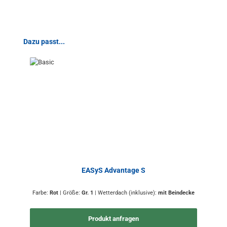
Produktgalerie überspringen
Dazu passt...
EASyS Advantage S
Farbe:
Rot
|
Größe:
Gr. 1
|
Wetterdach (inklusive):
mit Beindecke
Produkt anfragen