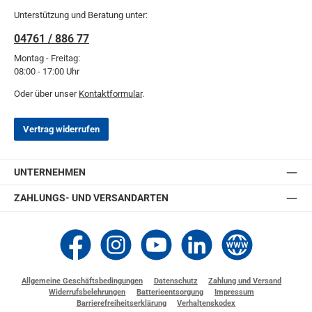
Unterstützung und Beratung unter:
04761 / 886 77
Montag - Freitag:
08:00 - 17:00 Uhr
Oder über unser
Kontaktformular
.
Vertrag widerrufen
UNTERNEHMEN
ZAHLUNGS- UND VERSANDARTEN
Thomashilfen bei Facebook
Thomashilfen bei Instagram
Thomashilfen bei YouTube
Thomashilfen bei LinkedIn
Zur Website von Thomashi
Allgemeine Geschäftsbedingungen
Datenschutz
Zahlung und Versand
Widerrufsbelehrungen
Batterieentsorgung
Impressum
Barrierefreiheitserklärung
Verhaltenskodex