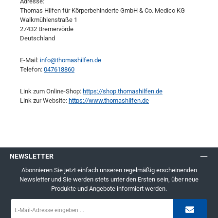
Adresse:
Thomas Hilfen für Körperbehinderte GmbH & Co. Medico KG
Walkmühlenstraße 1
27432 Bremervörde
Deutschland
E-Mail:
info@thomashilfen.de
Telefon:
047618860
Link zum Online-Shop:
https://shop.thomashilfen.de
Link zur Website:
https://www.thomashilfen.de
NEWSLETTER
Abonnieren Sie jetzt einfach unseren regelmäßig erscheinenden
Newsletter und Sie werden stets unter den Ersten sein, über neue
Produkte und Angebote informiert werden.
E-
Mail-