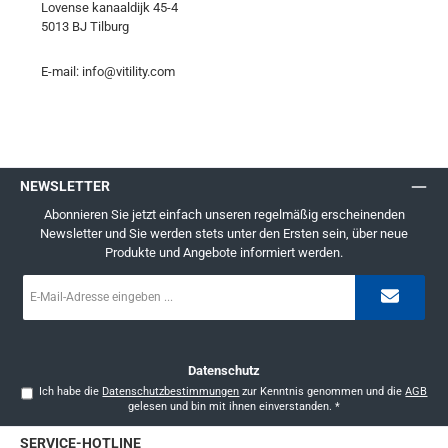
Lovense kanaaldijk 45-4
5013 BJ Tilburg
E-mail:
info@vitility.com
NEWSLETTER
Abonnieren Sie jetzt einfach unseren regelmäßig erscheinenden
Newsletter und Sie werden stets unter den Ersten sein, über neue
Produkte und Angebote informiert werden.
E-
Mail-
Adresse
*
Datenschutz
Ich habe die
Datenschutzbestimmungen
zur Kenntnis genommen und die
AGB
gelesen und bin mit ihnen einverstanden.
*
SERVICE-HOTLINE