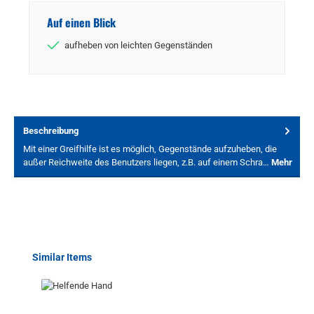
Auf einen Blick
aufheben von leichten Gegenständen
Beschreibung
Mit einer Greifhilfe ist es möglich, Gegenstände aufzuheben, die
außer Reichweite des Benutzers liegen, z.B. auf einem Schra…
Mehr
Produktgalerie überspringen
Similar Items