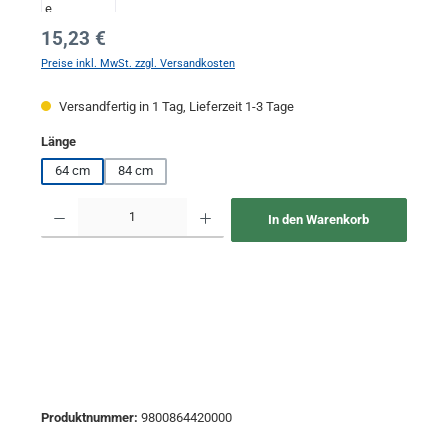
Regulärer Preis:
15,23 €
Preise inkl. MwSt. zzgl. Versandkosten
Versandfertig in 1 Tag, Lieferzeit 1-3 Tage
auswählen
Länge
64 cm
84 cm
Produkt Anzahl: Gib den gewünschten Wert ein oder benutze die Schaltflächen um 
In den Warenkorb
Produktnummer:
9800864420000