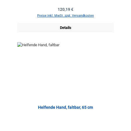
Regulärer Preis:
120,19 €
Preise inkl. MwSt. zzgl. Versandkosten
Details
Helfende Hand, faltbar, 65 cm