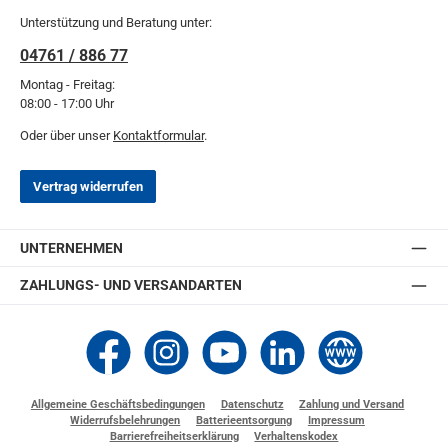
Unterstützung und Beratung unter:
04761 / 886 77
Montag - Freitag:
08:00 - 17:00 Uhr
Oder über unser
Kontaktformular
.
Vertrag widerrufen
UNTERNEHMEN
ZAHLUNGS- UND VERSANDARTEN
Thomashilfen bei Facebook
Thomashilfen bei Instagram
Thomashilfen bei YouTube
Thomashilfen bei LinkedIn
Zur Website von Thomashi
Allgemeine Geschäftsbedingungen
Datenschutz
Zahlung und Versand
Widerrufsbelehrungen
Batterieentsorgung
Impressum
Barrierefreiheitserklärung
Verhaltenskodex