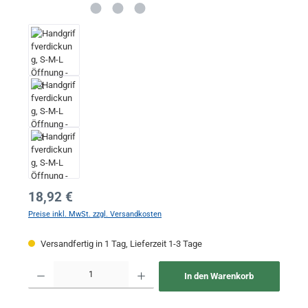
Regulärer Preis:
18,92 €
Preise inkl. MwSt. zzgl. Versandkosten
Versandfertig in 1 Tag, Lieferzeit 1-3 Tage
Produkt Anzahl: Gib den gewünschten Wert ein oder benutze die Schaltflächen um 
In den Warenkorb