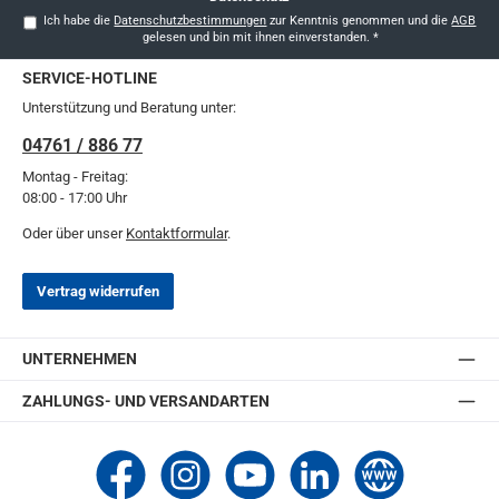
Ich habe die
Datenschutzbestimmungen
zur Kenntnis genommen und die
AGB
gelesen und bin mit ihnen einverstanden.
*
SERVICE-HOTLINE
Unterstützung und Beratung unter:
04761 / 886 77
Montag - Freitag:
08:00 - 17:00 Uhr
Oder über unser
Kontaktformular
.
Vertrag widerrufen
UNTERNEHMEN
ZAHLUNGS- UND VERSANDARTEN
Thomashilfen bei Facebook
Thomashilfen bei Instagram
Thomashilfen bei YouTube
Thomashilfen bei LinkedIn
Zur Website von Thomashi