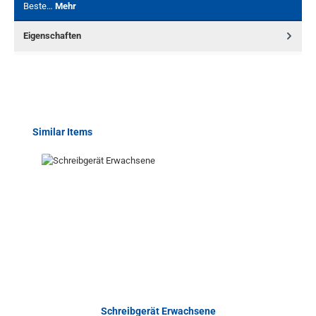
Beste…
Mehr
Eigenschaften
Produktgalerie überspringen
Similar Items
Schreibgerät Erwachsene