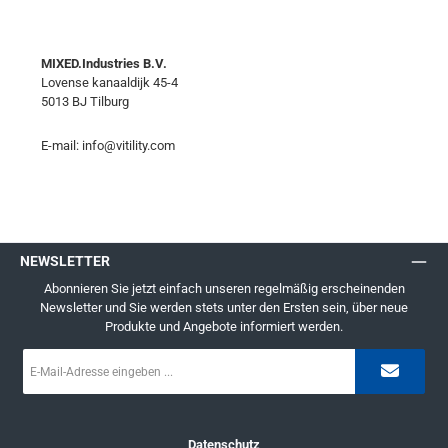
MIXED.Industries B.V.
Lovense kanaaldijk 45-4
5013 BJ Tilburg
E-mail:
info@vitility.com
NEWSLETTER
Abonnieren Sie jetzt einfach unseren regelmäßig erscheinenden
Newsletter und Sie werden stets unter den Ersten sein, über neue
Produkte und Angebote informiert werden.
E-
Mail-
Adresse
*
Datenschutz