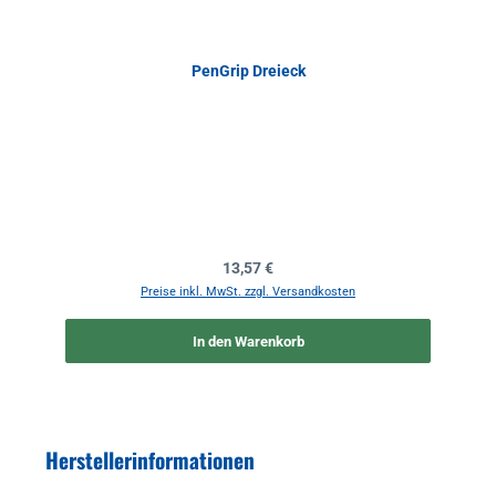
PenGrip Dreieck
Regulärer Preis:
13,57 €
Preise inkl. MwSt. zzgl. Versandkosten
In den Warenkorb
Herstellerinformationen