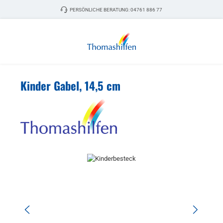
Zum Hauptinhalt springen
PERSÖNLICHE BERATUNG:
04761 886 77
Kinder Gabel, 14,5 cm
Bildergalerie überspringen