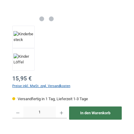
Regulärer Preis:
15,95 €
Preise inkl. MwSt. zzgl. Versandkosten
Versandfertig in 1 Tag, Lieferzeit 1-3 Tage
Produkt Anzahl: Gib den gewünschten Wert ein oder benutze die Schaltflächen um 
In den Warenkorb