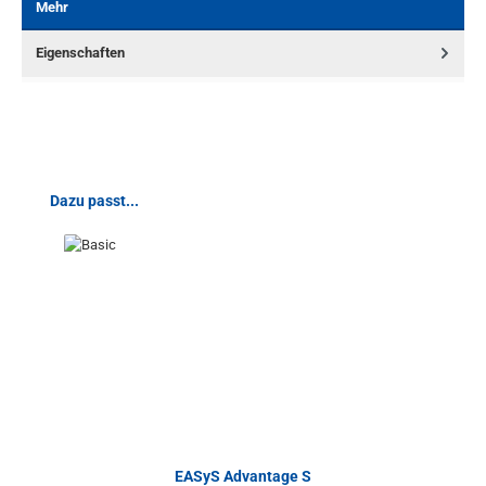
Mehr
Eigenschaften
Produktgalerie überspringen
Dazu passt...
EASyS Advantage S