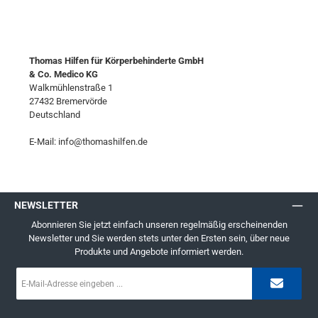
Thomas Hilfen für Körperbehinderte GmbH
& Co. Medico KG
Walkmühlenstraße 1
27432 Bremervörde
Deutschland
E-Mail: info@thomashilfen.de
NEWSLETTER
Abonnieren Sie jetzt einfach unseren regelmäßig erscheinenden
Newsletter und Sie werden stets unter den Ersten sein, über neue
Produkte und Angebote informiert werden.
E-
Mail-
Adresse
*