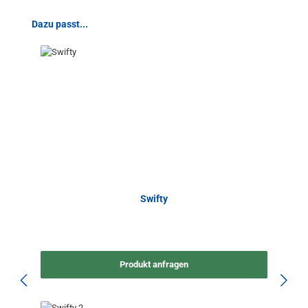
Produktgalerie überspringen
Dazu passt...
Swifty
Produkt anfragen