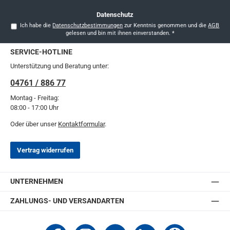
Datenschutz
Ich habe die
Datenschutzbestimmungen
zur Kenntnis genommen und die
AGB
gelesen und bin mit ihnen einverstanden.
*
SERVICE-HOTLINE
Unterstützung und Beratung unter:
04761 / 886 77
Montag - Freitag:
08:00 - 17:00 Uhr
Oder über unser
Kontaktformular
.
Vertrag widerrufen
UNTERNEHMEN
ZAHLUNGS- UND VERSANDARTEN