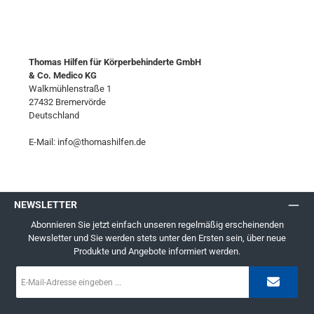
Thomas Hilfen für Körperbehinderte GmbH
& Co. Medico KG
Walkmühlenstraße 1
27432 Bremervörde
Deutschland
E-Mail: info@thomashilfen.de
NEWSLETTER
Abonnieren Sie jetzt einfach unseren regelmäßig erscheinenden
Newsletter und Sie werden stets unter den Ersten sein, über neue
Produkte und Angebote informiert werden.
E-
Mail-
Adresse
*