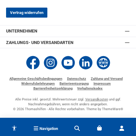
Vertrag widerrufen
UNTERNEHMEN
ZAHLUNGS- UND VERSANDARTEN
Thomashilfen bei Facebook
Thomashilfen bei Instagram
Thomashilfen bei YouTube
Thomashilfen bei LinkedIn
Zur Website von Thomashi
Allgemeine Geschäftsbedingungen
Datenschutz
Zahlung und Versand
Widerrufsbelehrungen
Batterieentsorgung
Impressum
Barrierefreiheitserklärung
Verhaltenskodex
Alle Preise inkl. gesetzl. Mehrwertsteuer zzgl.
Versandkosten
und ggf.
Nachnahmegebühren, wenn nicht anders angegeben.
© 2026 Thomashilfen - Alle Rechte vorbehalten. Theme by
ThemeWare®
Werkzeugleiste anzeigen
Navigation