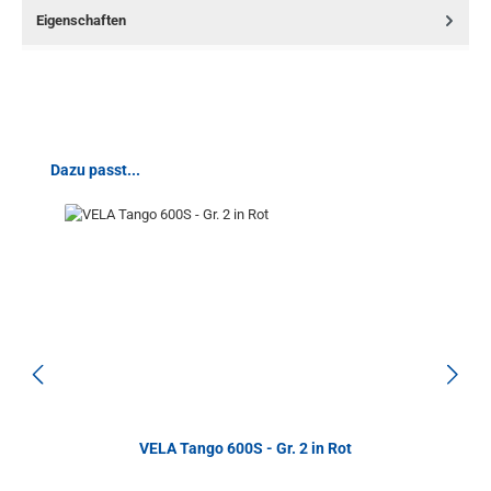
Eigenschaften
Produktgalerie überspringen
Dazu passt...
VELA Tango 600S - Gr. 2 in Rot