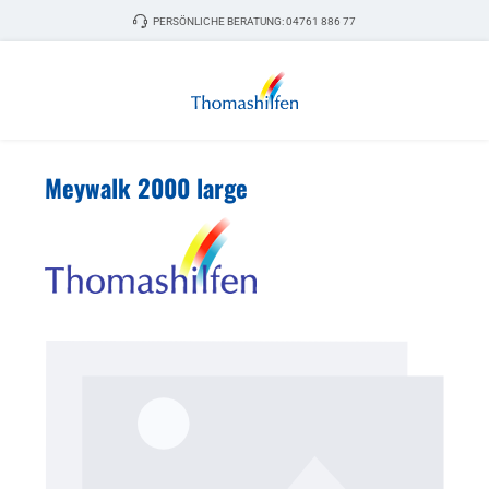
Zum Hauptinhalt springen
PERSÖNLICHE BERATUNG:
04761 886 77
Meywalk 2000 large
Bildergalerie überspringen