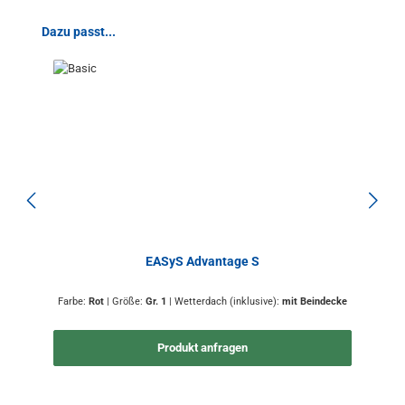
Produktgalerie überspringen
Dazu passt...
EASyS Advantage S
Farbe:
Rot
|
Größe:
Gr. 1
|
Wetterdach (inklusive):
mit Beindecke
Produkt anfragen