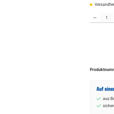
Versandfert
Produkt Anzahl:
Produktnum
Auf eine
aus B
sicher