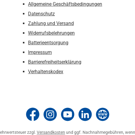
Allgemeine Geschäftsbedingungen
Datenschutz
Zahlung und Versand
Widerrufsbelehrungen
Batterieentsorgung
Impressum
Barrierefreiheitserklärung
Verhaltenskodex
Thomashilfen bei Facebook
Thomashilfen bei Instagram
Thomashilfen bei YouTube
Thomashilfen bei LinkedIn
Zur Website von Thom
 Mehrwertsteuer zzgl.
Versandkosten
und ggf. Nachnahmegebühren, wenn 