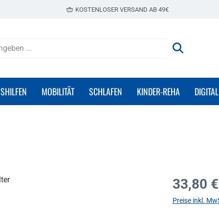
KOSTENLOSER VERSAND AB 49€
GSHILFEN
MOBILITÄT
SCHLAFEN
KINDER-REHA
DIGITAL
Regulärer Prei
33,80 €
Preise inkl. Mw