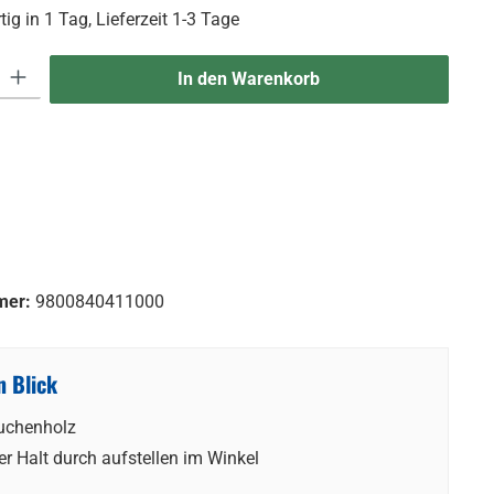
ig in 1 Tag, Lieferzeit 1-3 Tage
 Gib den gewünschten Wert ein oder benutze die Schaltflächen um die An
In den Warenkorb
mer:
9800840411000
n Blick
uchenholz
er Halt durch aufstellen im Winkel