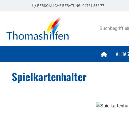
PERSÖNLICHE BERATUNG:
04761 886 77
 Hauptinhalt springen
Zur Suche springen
Zur Hauptnavigation springen
ALLTA
Spielkartenhalter
Bildergalerie überspringen