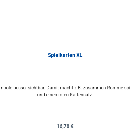
Spielkarten XL
ymbole besser sichtbar. Damit macht z.B. zusammen Rommé spiel
und einen roten Kartensatz.
Regulärer Preis:
16,78 €