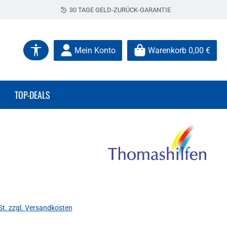
30 TAGE GELD-ZURÜCK-GARANTIE
Werkzeugleiste anzeigen
Mein Konto
Warenkorb
0,00 €
TOP-DEALS
s:
St. zzgl. Versandkosten