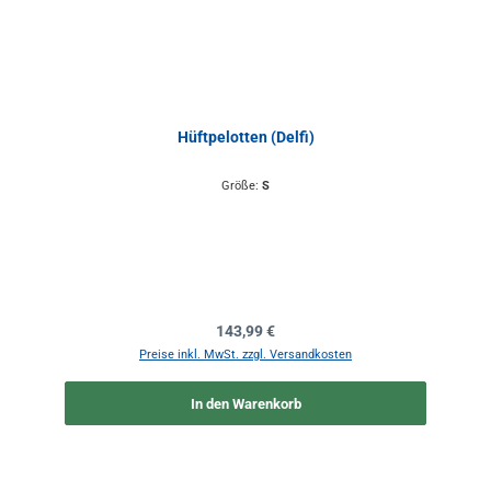
Hüftpelotten (Delfi)
Größe:
S
Regulärer Preis:
143,99 €
Preise inkl. MwSt. zzgl. Versandkosten
In den Warenkorb