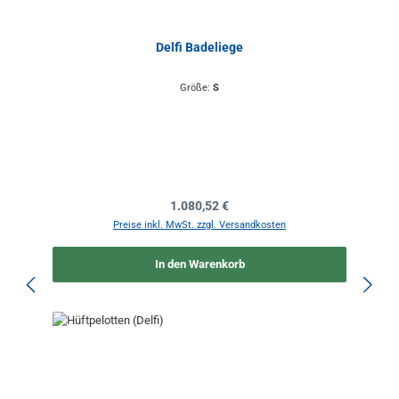
Delfi Badeliege
Größe:
S
Regulärer Preis:
1.080,52 €
Preise inkl. MwSt. zzgl. Versandkosten
In den Warenkorb