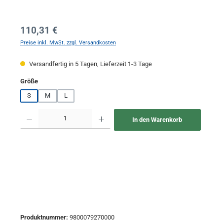
Regulärer Preis:
110,31 €
Preise inkl. MwSt. zzgl. Versandkosten
Versandfertig in 5 Tagen, Lieferzeit 1-3 Tage
auswählen
Größe
S
M
L
Produkt Anzahl: Gib den gewünschten Wert ein oder benutze die Schaltflächen um 
In den Warenkorb
Produktnummer:
9800079270000