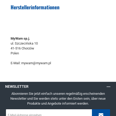
Herstellerinformationen
MyWam sp.j.
ul. Szczecińska 10
41-516 Chorzów
Polen
E-Mail: mywam@mywam.pl
NEWSLETTER
Abonnieren Sie jetzt einfach unseren regelmäßig erscheinenden
Newsletter und Sie werden stets unter den Ersten sein, über neue
Produkte und Angebote informiert werden.
E-
Mail-