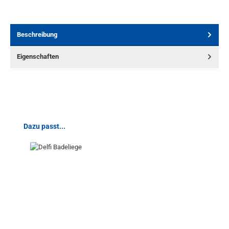
Beschreibung
Eigenschaften
Produktgalerie überspringen
Dazu passt...