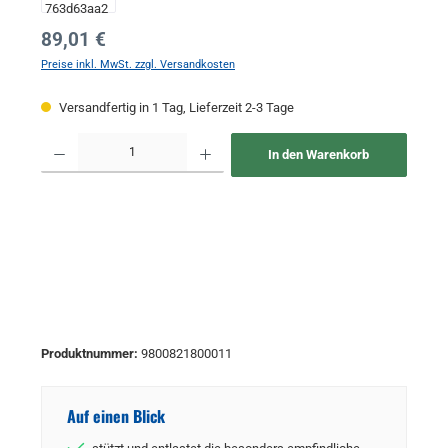
Regulärer Preis:
89,01 €
Preise inkl. MwSt. zzgl. Versandkosten
Versandfertig in 1 Tag, Lieferzeit 2-3 Tage
Produkt Anzahl: Gib den gewünschten Wert ein oder benutze die Schaltflächen um 
In den Warenkorb
Produktnummer:
9800821800011
Auf einen Blick