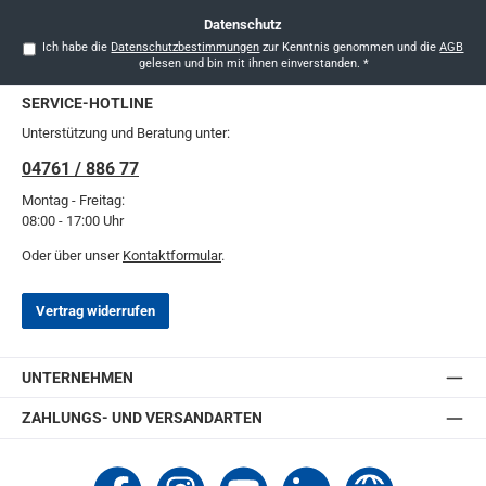
Datenschutz
Ich habe die
Datenschutzbestimmungen
zur Kenntnis genommen und die
AGB
gelesen und bin mit ihnen einverstanden.
*
SERVICE-HOTLINE
Unterstützung und Beratung unter:
04761 / 886 77
Montag - Freitag:
08:00 - 17:00 Uhr
Oder über unser
Kontaktformular
.
Vertrag widerrufen
UNTERNEHMEN
ZAHLUNGS- UND VERSANDARTEN