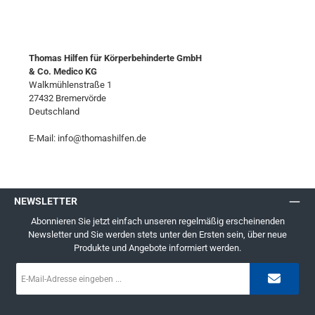
Thomas Hilfen für Körperbehinderte GmbH
& Co. Medico KG
Walkmühlenstraße 1
27432 Bremervörde
Deutschland
E-Mail: info@thomashilfen.de
NEWSLETTER
Abonnieren Sie jetzt einfach unseren regelmäßig erscheinenden
Newsletter und Sie werden stets unter den Ersten sein, über neue
Produkte und Angebote informiert werden.
E-
Mail-
Adresse
*