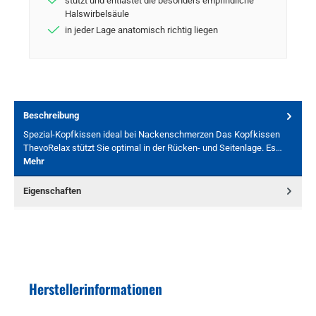
stützt und entlastet die besonders empfindliche
Halswirbelsäule
in jeder Lage anatomisch richtig liegen
Beschreibung
Spezial-Kopfkissen ideal bei Nackenschmerzen Das Kopfkissen
ThevoRelax stützt Sie optimal in der Rücken- und Seitenlage. Es…
Mehr
Eigenschaften
Herstellerinformationen