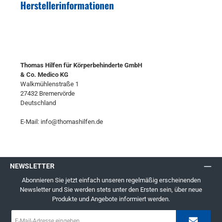
Herstellerinformationen
Thomas Hilfen für Körperbehinderte GmbH
& Co. Medico KG
Walkmühlenstraße 1
27432 Bremervörde
Deutschland
E-Mail: info@thomashilfen.de
NEWSLETTER
Abonnieren Sie jetzt einfach unseren regelmäßig erscheinenden
Newsletter und Sie werden stets unter den Ersten sein, über neue
Produkte und Angebote informiert werden.
E-
Mail-