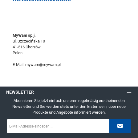
MyWam sp.j.
ul. Szczecińska 10
41-516 Chorzów
Polen
E-Mail: mywam@mywam.pl
NEWSLETTER
Abonnieren Sie jetzt einfach unseren regelmäßig erscheinenden
Newsletter und Sie werden stets unter den Ersten sein, über neue
Produkte und Angebote informiert werden.
E-
Mail-
Adresse
*