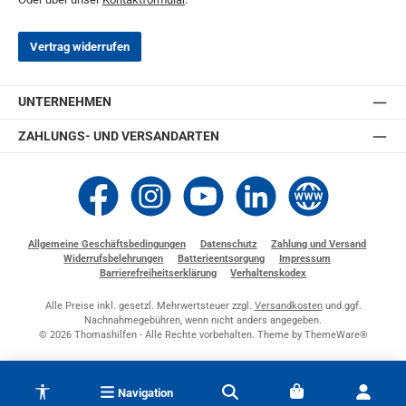
Vertrag widerrufen
UNTERNEHMEN
ZAHLUNGS- UND VERSANDARTEN
Thomashilfen bei Facebook
Thomashilfen bei Instagram
Thomashilfen bei YouTube
Thomashilfen bei LinkedIn
Zur Website von Thomashi
Allgemeine Geschäftsbedingungen
Datenschutz
Zahlung und Versand
Widerrufsbelehrungen
Batterieentsorgung
Impressum
Barrierefreiheitserklärung
Verhaltenskodex
Alle Preise inkl. gesetzl. Mehrwertsteuer zzgl.
Versandkosten
und ggf.
Nachnahmegebühren, wenn nicht anders angegeben.
© 2026 Thomashilfen - Alle Rechte vorbehalten. Theme by
ThemeWare®
Werkzeugleiste anzeigen
Navigation