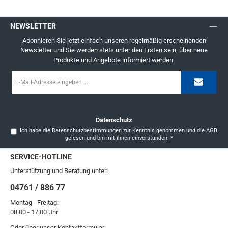
NEWSLETTER
Abonnieren Sie jetzt einfach unseren regelmäßig erscheinenden
Newsletter und Sie werden stets unter den Ersten sein, über neue
Produkte und Angebote informiert werden.
E-
Mail-
Adresse
*
Datenschutz
Ich habe die
Datenschutzbestimmungen
zur Kenntnis genommen und die
AGB
gelesen und bin mit ihnen einverstanden.
*
SERVICE-HOTLINE
Unterstützung und Beratung unter:
04761 / 886 77
Montag - Freitag:
08:00 - 17:00 Uhr
Oder über unser
Kontaktformular
.