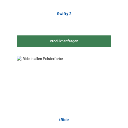
Swifty 2
Produkt anfragen
tRide