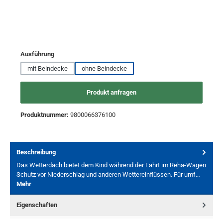
auswählen
Ausführung
mit Beindecke
ohne Beindecke
Produkt anfragen
Produktnummer:
9800066376100
Beschreibung
Das Wetterdach bietet dem Kind während der Fahrt im Reha-Wagen
Schutz vor Niederschlag und anderen Wettereinflüssen. Für umf…
Mehr
Eigenschaften