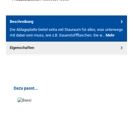
Beschreibung
Die Ablageplatte bietet extra viel Stauraum für alles, was unterwegs
mit dabei sein muss, wie z.B. Sauerstoffflaschen. Sie w…
Mehr
Eigenschaften
Produktgalerie überspringen
Dazu passt...