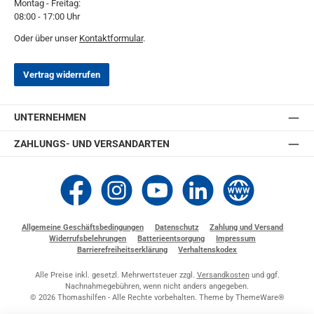
Montag - Freitag:
08:00 - 17:00 Uhr
Oder über unser
Kontaktformular
.
Vertrag widerrufen
UNTERNEHMEN
ZAHLUNGS- UND VERSANDARTEN
Thomashilfen bei Facebook
Thomashilfen bei Instagram
Thomashilfen bei YouTube
Thomashilfen bei LinkedIn
Zur Website von Thomashi
Allgemeine Geschäftsbedingungen
Datenschutz
Zahlung und Versand
Widerrufsbelehrungen
Batterieentsorgung
Impressum
Barrierefreiheitserklärung
Verhaltenskodex
Alle Preise inkl. gesetzl. Mehrwertsteuer zzgl.
Versandkosten
und ggf.
Nachnahmegebühren, wenn nicht anders angegeben.
© 2026 Thomashilfen - Alle Rechte vorbehalten. Theme by
ThemeWare®