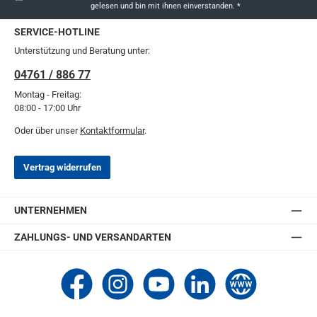
gelesen und bin mit ihnen einverstanden.
*
SERVICE-HOTLINE
Unterstützung und Beratung unter:
04761 / 886 77
Montag - Freitag:
08:00 - 17:00 Uhr
Oder über unser
Kontaktformular
.
Vertrag widerrufen
UNTERNEHMEN
ZAHLUNGS- UND VERSANDARTEN
Thomashilfen bei Facebook
Thomashilfen bei Instagram
Thomashilfen bei YouTube
Thomashilfen bei LinkedIn
Zur Website von Thomashi