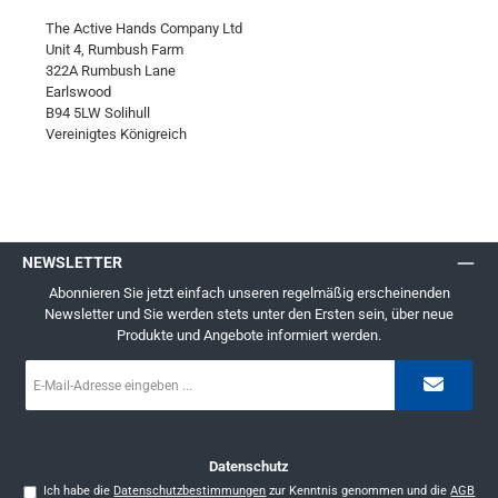
The Active Hands Company Ltd
Unit 4, Rumbush Farm
322A Rumbush Lane
Earlswood
B94 5LW Solihull
Vereinigtes Königreich
NEWSLETTER
Abonnieren Sie jetzt einfach unseren regelmäßig erscheinenden
Newsletter und Sie werden stets unter den Ersten sein, über neue
Produkte und Angebote informiert werden.
E-
Mail-
Adresse
*
Datenschutz
Ich habe die
Datenschutzbestimmungen
zur Kenntnis genommen und die
AGB