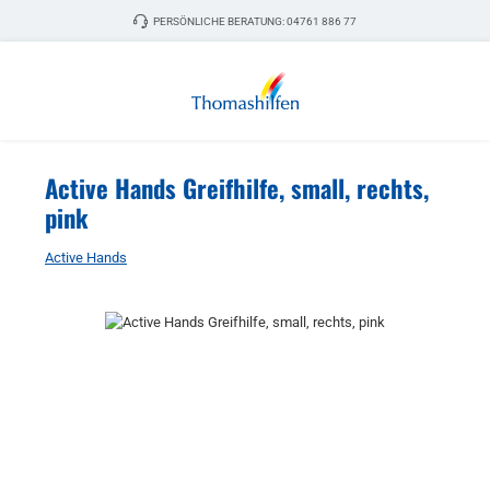
Zum Hauptinhalt springen
PERSÖNLICHE BERATUNG:
04761 886 77
Active Hands Greifhilfe, small, rechts,
pink
Active Hands
Bildergalerie überspringen