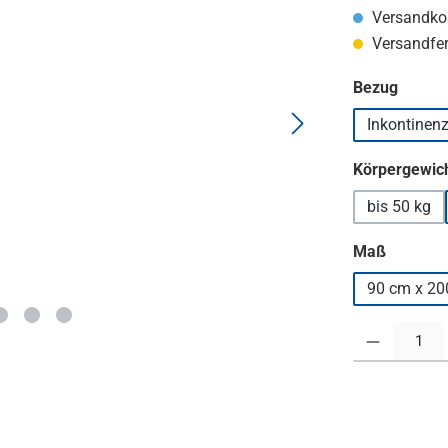
Versandkos
Versandfert
auswä
Bezug
Inkontinen
Körpergewich
bis 50 kg
auswäh
Maß
90 cm x 20
Produkt Anzahl: