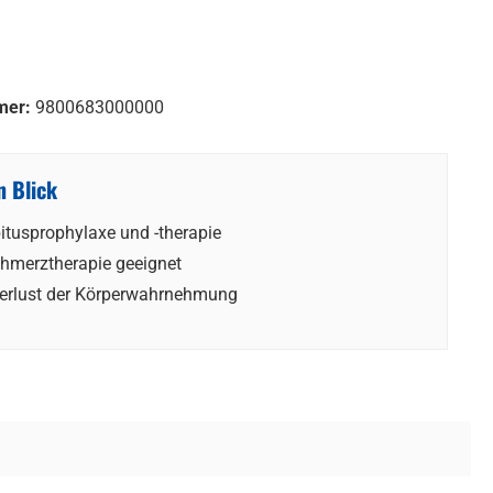
mer:
9800683000000
n Blick
itusprophylaxe und -therapie
chmerztherapie geeignet
Verlust der Körperwahrnehmung