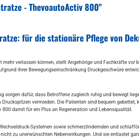
tratze - ThevoautoActiv 800"
tze: für die stationäre Pflege von Deku
ht mehr verlassen können, stellt Angehörige und Fachkräfte vo
e aufgrund ihrer Bewegungseinschränkung Druckgeschwüre entwic
ng sorgen dafür, dass Betroffene zugleich ruhig und bewegt lieg
 Druckspitzen vermieden. Die Patienten sind bequem gebettet, 
v 800 damit für ein Plus an Regeneration und Lebensqualität.
Wechseldruck-Systemen sowie schmerzlindernden und schlafför
ührt nicht zu unerwünschten Nebenwirkungen. Und sie entlastet g