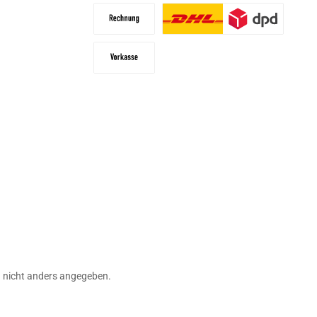
PayPal
Später bezahlen
Rechnung
Paketdienst
Vorkasse
ashilfen
nicht anders angegeben.