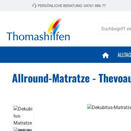
PERSÖNLICHE BERATUNG:
04761 886 77
 Hauptinhalt springen
Zur Suche springen
Zur Hauptnavigation springen
ALLTA
Allround-Matratze - Thevoa
Bildergalerie überspringen