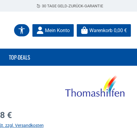
30 TAGE GELD-ZURÜCK-GARANTIE
Werkzeugleiste anzeigen
Mein Konto
Warenkorb
0,00 €
TOP-DEALS
s:
8 €
St. zzgl. Versandkosten