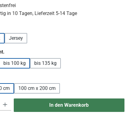
tenfrei
ig in 10 Tagen, Lieferzeit 5-14 Tage
hlen
z
Jersey
auswählen
t.
bis 100 kg
bis 135 kg
len
0 cm
100 cm x 200 cm
 Gib den gewünschten Wert ein oder benutze die Schaltflächen um die An
In den Warenkorb