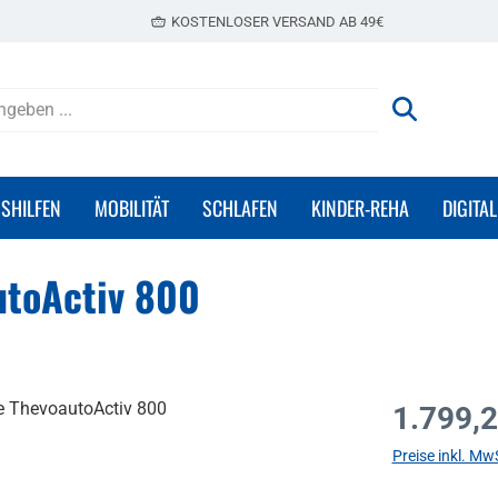
KOSTENLOSER VERSAND AB 49€
GSHILFEN
MOBILITÄT
SCHLAFEN
KINDER-REHA
DIGITAL
utoActiv 800
Regulärer Prei
1.799,2
Preise inkl. Mw