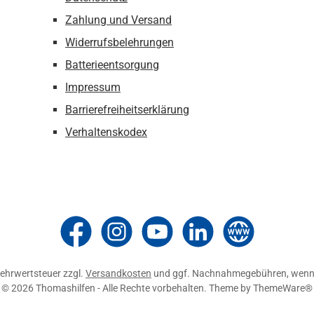
Zahlung und Versand
Widerrufsbelehrungen
Batterieentsorgung
Impressum
Barrierefreiheitserklärung
Verhaltenskodex
Thomashilfen bei Facebook
Thomashilfen bei Instagram
Thomashilfen bei YouTube
Thomashilfen bei LinkedIn
Zur Website von Thom
 Mehrwertsteuer zzgl.
Versandkosten
und ggf. Nachnahmegebühren, wenn 
© 2026 Thomashilfen - Alle Rechte vorbehalten. Theme by
ThemeWare®