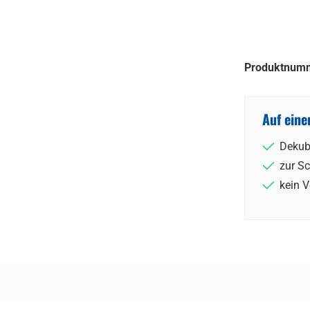
Produktnum
Auf eine
Dekub
zur S
kein 