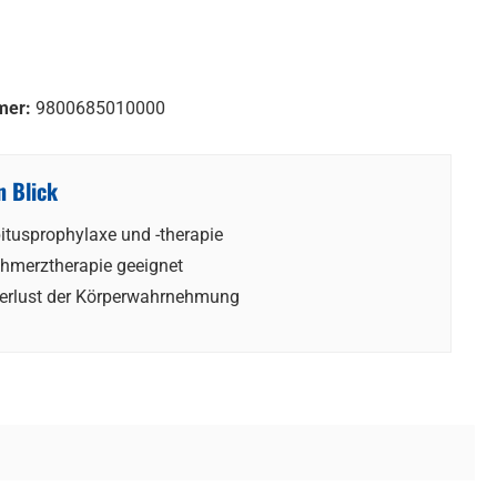
mer:
9800685010000
n Blick
itusprophylaxe und -therapie
chmerztherapie geeignet
Verlust der Körperwahrnehmung