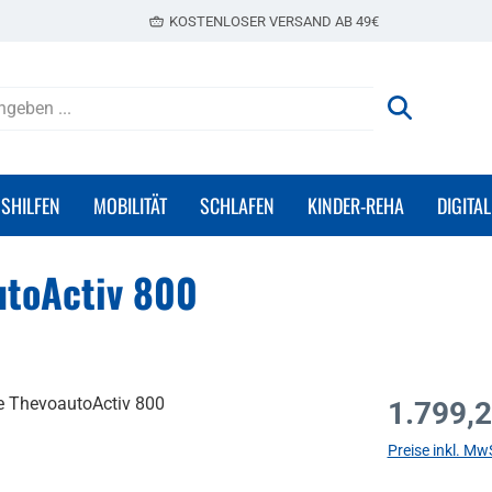
KOSTENLOSER VERSAND AB 49€
GSHILFEN
MOBILITÄT
SCHLAFEN
KINDER-REHA
DIGITAL
utoActiv 800
Regulärer Prei
1.799,2
Preise inkl. Mw