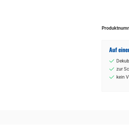
Produktnum
Auf eine
Dekub
zur S
kein 