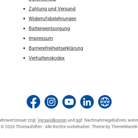
Zahlung und Versand
Widerrufsbelehrungen
Batterieentsorgung
Impressum
Barrierefreiheitserklärung
Verhaltenskodex
Thomashilfen bei Facebook
Thomashilfen bei Instagram
Thomashilfen bei YouTube
Thomashilfen bei LinkedIn
Zur Website von Thom
 Mehrwertsteuer zzgl.
Versandkosten
und ggf. Nachnahmegebühren, wenn 
© 2026 Thomashilfen - Alle Rechte vorbehalten. Theme by
ThemeWare®