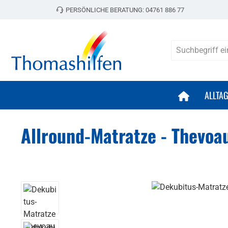
PERSÖNLICHE BERATUNG:
04761 886 77
 Hauptinhalt springen
Zur Suche springen
Zur Hauptnavigation springen
ALLTA
Allround-Matratze - Thevoa
Bildergalerie überspringen