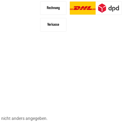
PayPal
Später bezahlen
Rechnung
Paketdienst
Vorkasse
ashilfen
nicht anders angegeben.