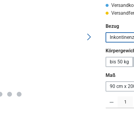
Versandkos
Versandfert
auswä
Bezug
Inkontinen
Körpergewich
bis 50 kg
auswäh
Maß
90 cm x 20
Produkt Anzahl: