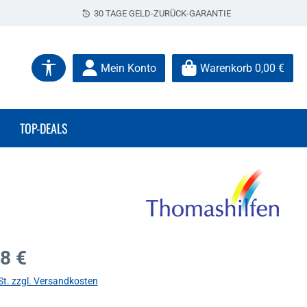
30 TAGE GELD-ZURÜCK-GARANTIE
Werkzeugleiste anzeigen
Mein Konto
Warenkorb
0,00 €
TOP-DEALS
s:
8 €
St. zzgl. Versandkosten