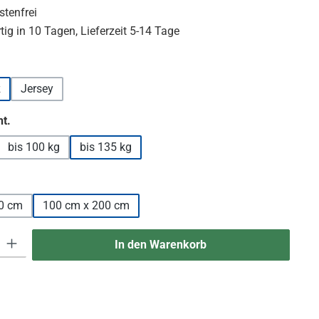
tenfrei
ig in 10 Tagen, Lieferzeit 5-14 Tage
hlen
z
Jersey
auswählen
t.
bis 100 kg
bis 135 kg
len
0 cm
100 cm x 200 cm
 Gib den gewünschten Wert ein oder benutze die Schaltflächen um die An
In den Warenkorb