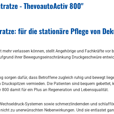
tratze - ThevoautoActiv 800"
tze: für die stationäre Pflege von Deku
ht mehr verlassen können, stellt Angehörige und Fachkräfte vo
e aufgrund ihrer Bewegungseinschränkung Druckgeschwüre entwic
ng sorgen dafür, dass Betroffene zugleich ruhig und bewegt lieg
 Druckspitzen vermieden. Die Patienten sind bequem gebettet, 
v 800 damit für ein Plus an Regeneration und Lebensqualität.
Wechseldruck-Systemen sowie schmerzlindernden und schlafför
ührt nicht zu unerwünschten Nebenwirkungen. Und sie entlastet g