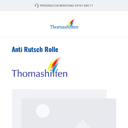
Zum Hauptinhalt springen
PERSÖNLICHE BERATUNG:
04761 886 77
Anti Rutsch Rolle
Bildergalerie überspringen