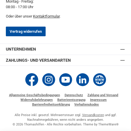
Montag - Freitag:
08:00 - 17:00 Uhr
Oder über unser
Kontaktformular
.
Vertrag widerrufen
UNTERNEHMEN
ZAHLUNGS- UND VERSANDARTEN
Thomashilfen bei Facebook
Thomashilfen bei Instagram
Thomashilfen bei YouTube
Thomashilfen bei LinkedIn
Zur Website von Thomashi
Allgemeine Geschäftsbedingungen
Datenschutz
Zahlung und Versand
Widerrufsbelehrungen
Batterieentsorgung
Impressum
Barrierefreiheitserklärung
Verhaltenskodex
Alle Preise inkl. gesetzl. Mehrwertsteuer zzgl.
Versandkosten
und ggf.
Nachnahmegebühren, wenn nicht anders angegeben.
© 2026 Thomashilfen - Alle Rechte vorbehalten. Theme by
ThemeWare®