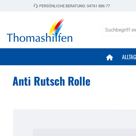
PERSÖNLICHE BERATUNG:
04761 886 77
 Hauptinhalt springen
Zur Suche springen
Zur Hauptnavigation springen
ALLTA
Anti Rutsch Rolle
Bildergalerie überspringen