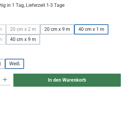
ig in 1 Tag, Lieferzeit 1-3 Tage
uswählen
m
20 cm x 2 m
20 cm x 9 m
40 cm x 1 m
 Option ist zurzeit nicht verfügbar.)
(Diese Option ist zurzeit nicht verfügbar.)
m
40 cm x 9 m
 Option ist zurzeit nicht verfügbar.)
hlen
t
Weiß
 Gib den gewünschten Wert ein oder benutze die Schaltflächen um die An
In den Warenkorb