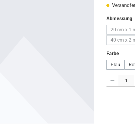
Versandfert
a
Abmessung
20 cm x 1 
(Diese
40 cm x 2 
(Diese
auswä
Farbe
Blau
Ro
Produkt Anzahl: