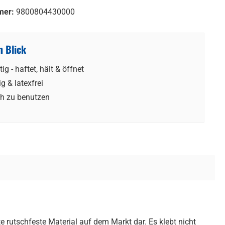
mer:
9800804430000
n Blick
tig - haftet, hält & öffnet
ig & latexfrei
ch zu benutzen
 rutschfeste Material auf dem Markt dar. Es klebt nicht