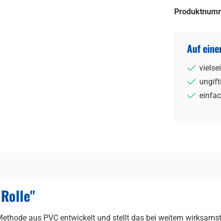
Produktnum
Auf eine
vielsei
ungift
einfa
Rolle"
Methode aus PVC entwickelt und stellt das bei weitem wirksamste