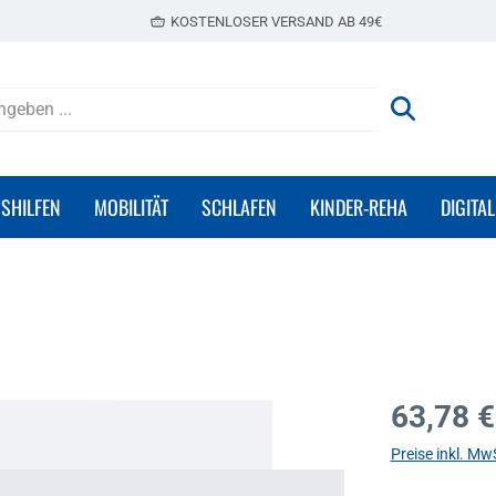
KOSTENLOSER VERSAND AB 49€
GSHILFEN
MOBILITÄT
SCHLAFEN
KINDER-REHA
DIGITAL
Regulärer Prei
63,78 €
Preise inkl. Mw