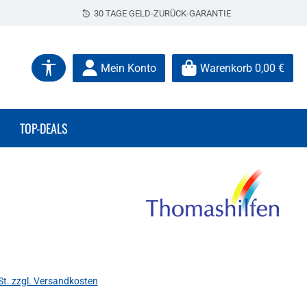
30 TAGE GELD-ZURÜCK-GARANTIE
Werkzeugleiste anzeigen
Mein Konto
Warenkorb
0,00 €
TOP-DEALS
s:
St. zzgl. Versandkosten