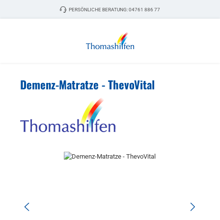
Zum Hauptinhalt springen
PERSÖNLICHE BERATUNG:
04761 886 77
Demenz-Matratze - ThevoVital
Bildergalerie überspringen