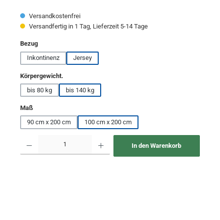
Versandkostenfrei
Versandfertig in 1 Tag, Lieferzeit 5-14 Tage
auswählen
Bezug
Inkontinenz
Jersey
auswählen
Körpergewicht.
bis 80 kg
bis 140 kg
auswählen
Maß
90 cm x 200 cm
100 cm x 200 cm
Produkt Anzahl: Gib den gewünschten Wert ein oder benutze die Schaltflächen um 
In den Warenkorb