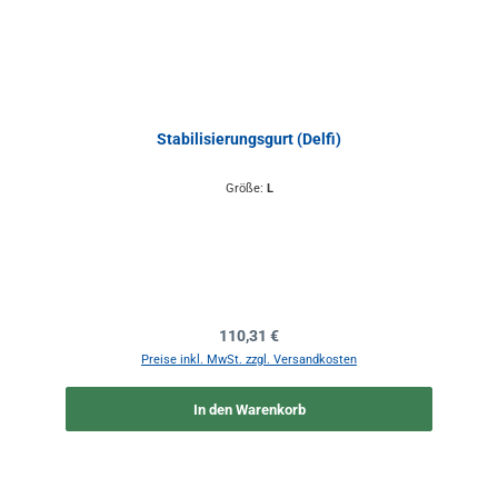
Stabilisierungsgurt (Delfi)
Größe:
L
Regulärer Preis:
110,31 €
Preise inkl. MwSt. zzgl. Versandkosten
In den Warenkorb