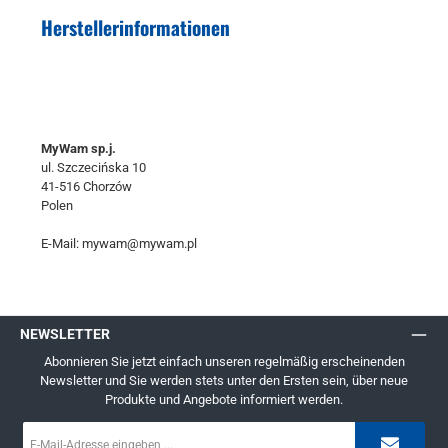
Herstellerinformationen
MyWam sp.j.
ul. Szczecińska 10
41-516 Chorzów
Polen
E-Mail: mywam@mywam.pl
NEWSLETTER
Abonnieren Sie jetzt einfach unseren regelmäßig erscheinenden
Newsletter und Sie werden stets unter den Ersten sein, über neue
Produkte und Angebote informiert werden.
E-
Mail-