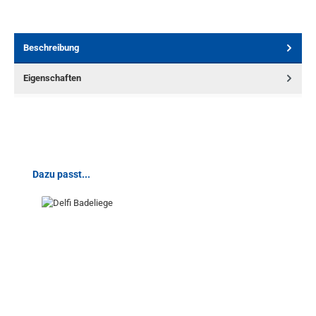
Beschreibung
Eigenschaften
Produktgalerie überspringen
Dazu passt...