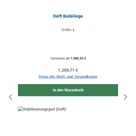
Delfi Badeliege
Größe:
L
Varianten ab
1.080,52 €
Regulärer Preis:
1.200,71 €
Preise inkl. MwSt. zzgl. Versandkosten
In den Warenkorb