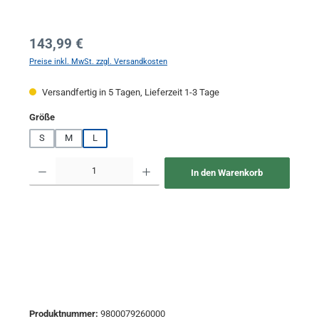
Regulärer Preis:
143,99 €
Preise inkl. MwSt. zzgl. Versandkosten
Versandfertig in 5 Tagen, Lieferzeit 1-3 Tage
auswählen
Größe
S
M
L
Produkt Anzahl: Gib den gewünschten Wert ein oder benutze die Schaltflächen um 
In den Warenkorb
Produktnummer:
9800079260000