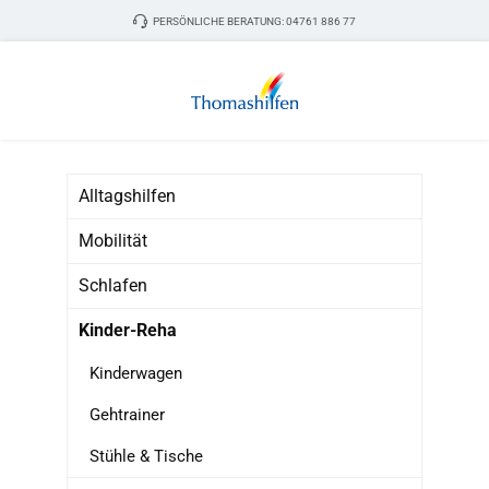
Zum Hauptinhalt springen
PERSÖNLICHE BERATUNG:
04761 886 77
Alltagshilfen
Mobilität
Schlafen
Kinder-Reha
Kinderwagen
Gehtrainer
Stühle & Tische