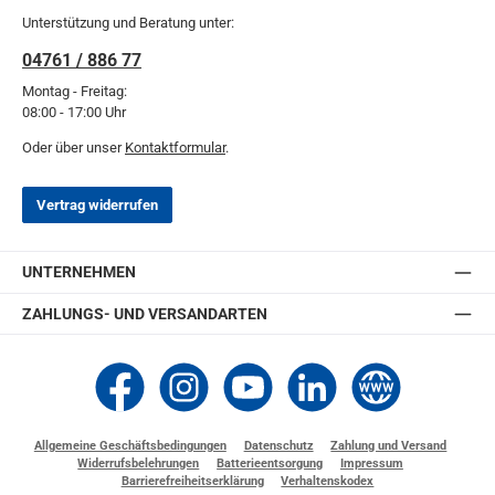
Unterstützung und Beratung unter:
04761 / 886 77
Montag - Freitag:
08:00 - 17:00 Uhr
Oder über unser
Kontaktformular
.
Vertrag widerrufen
UNTERNEHMEN
ZAHLUNGS- UND VERSANDARTEN
Thomashilfen bei Facebook
Thomashilfen bei Instagram
Thomashilfen bei YouTube
Thomashilfen bei LinkedIn
Zur Website von Thomashi
Allgemeine Geschäftsbedingungen
Datenschutz
Zahlung und Versand
Widerrufsbelehrungen
Batterieentsorgung
Impressum
Barrierefreiheitserklärung
Verhaltenskodex