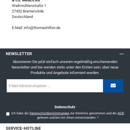
& Co. Medico KG
Walkmühlenstraße 1
27432 Bremervörde
Deutschland
E-Mail: info@thomashilfen.de
NEWSLETTER
Abonnieren Sie jetzt einfach unseren regelmäßig erscheinenden
Newsletter und Sie werden stets unter den Ersten sein, über neue
Produkte und Angebote informiert werden.
E-
Mail-
Adresse
*
Datenschutz
Ich habe die
Datenschutzbestimmungen
zur Kenntnis genommen und die
AGB
gelesen und bin mit ihnen einverstanden.
*
SERVICE-HOTLINE