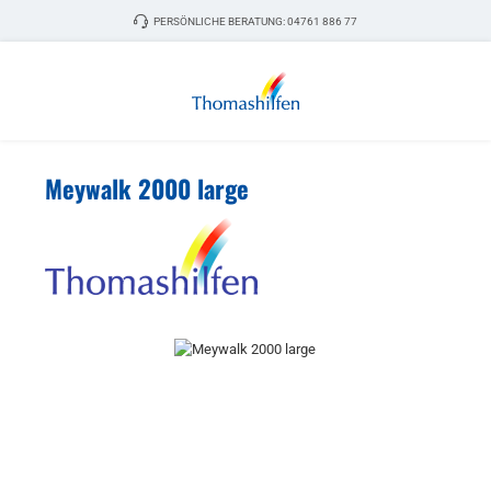
Zum Hauptinhalt springen
PERSÖNLICHE BERATUNG:
04761 886 77
Meywalk 2000 large
Bildergalerie überspringen