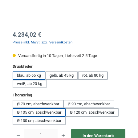
Regulärer Preis:
4.234,02 €
Preise inkl. MwSt. zzgl. Versandkosten
Versandfertig in 10 Tagen, Lieferzeit 2-5 Tage
auswählen
Druckfeder
blau, ab 65 kg
gelb, ab 45 kg
rot, ab 80 kg
weiß, ab 20 kg
auswählen
Thoraxring
Ø 70 cm, abschwenkbar
Ø 90 cm, abschwenkbar
Ø 105 cm, abschwenkbar
Ø 120 cm, abschwenkbar
Ø 130 cm, abschwenkbar
Produkt Anzahl: Gib den gewünschten Wert ein oder benutze die Schaltflächen um 
In den Warenkorb