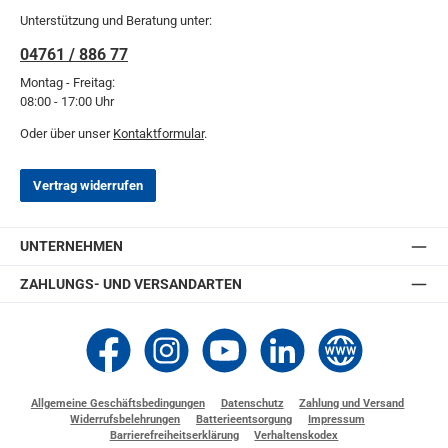
Unterstützung und Beratung unter:
04761 / 886 77
Montag - Freitag:
08:00 - 17:00 Uhr
Oder über unser
Kontaktformular
.
Vertrag widerrufen
UNTERNEHMEN
ZAHLUNGS- UND VERSANDARTEN
Thomashilfen bei Facebook
Thomashilfen bei Instagram
Thomashilfen bei YouTube
Thomashilfen bei LinkedIn
Zur Website von Thomashi
Allgemeine Geschäftsbedingungen
Datenschutz
Zahlung und Versand
Widerrufsbelehrungen
Batterieentsorgung
Impressum
Barrierefreiheitserklärung
Verhaltenskodex