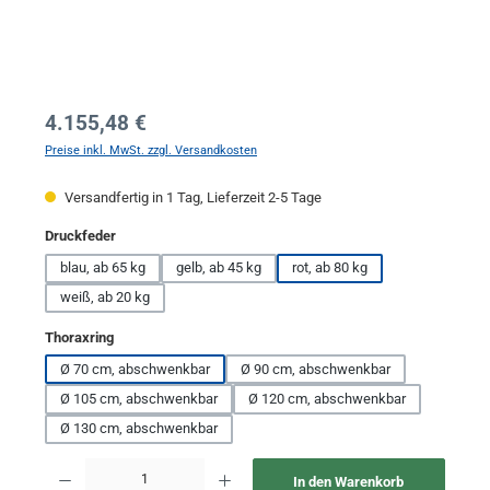
Regulärer Preis:
4.155,48 €
Preise inkl. MwSt. zzgl. Versandkosten
Versandfertig in 1 Tag, Lieferzeit 2-5 Tage
auswählen
Druckfeder
blau, ab 65 kg
gelb, ab 45 kg
rot, ab 80 kg
weiß, ab 20 kg
auswählen
Thoraxring
Ø 70 cm, abschwenkbar
Ø 90 cm, abschwenkbar
Ø 105 cm, abschwenkbar
Ø 120 cm, abschwenkbar
Ø 130 cm, abschwenkbar
Produkt Anzahl: Gib den gewünschten Wert ein oder benutze die Schaltflächen um 
In den Warenkorb