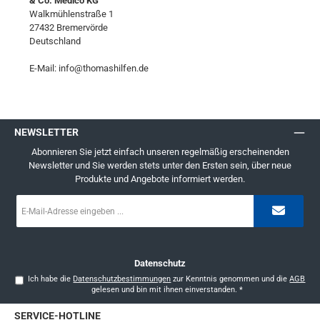
& Co. Medico KG
Walkmühlenstraße 1
27432 Bremervörde
Deutschland
E-Mail: info@thomashilfen.de
NEWSLETTER
Abonnieren Sie jetzt einfach unseren regelmäßig erscheinenden
Newsletter und Sie werden stets unter den Ersten sein, über neue
Produkte und Angebote informiert werden.
E-
Mail-
Adresse
*
Datenschutz
Ich habe die
Datenschutzbestimmungen
zur Kenntnis genommen und die
AGB
gelesen und bin mit ihnen einverstanden.
*
SERVICE-HOTLINE