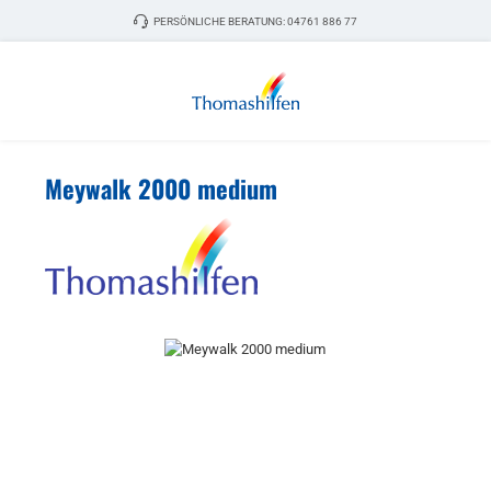
Zum Hauptinhalt springen
PERSÖNLICHE BERATUNG:
04761 886 77
Meywalk 2000 medium
Bildergalerie überspringen