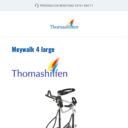
Zum Hauptinhalt springen
PERSÖNLICHE BERATUNG:
04761 886 77
Meywalk 4 large
Bildergalerie überspringen