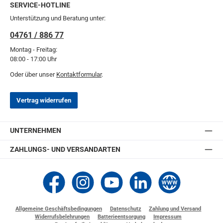
SERVICE-HOTLINE
Unterstützung und Beratung unter:
04761 / 886 77
Montag - Freitag:
08:00 - 17:00 Uhr
Oder über unser
Kontaktformular
.
Vertrag widerrufen
UNTERNEHMEN
ZAHLUNGS- UND VERSANDARTEN
Thomashilfen bei Facebook
Thomashilfen bei Instagram
Thomashilfen bei YouTube
Thomashilfen bei LinkedIn
Zur Website von Thomashi
Allgemeine Geschäftsbedingungen
Datenschutz
Zahlung und Versand
Widerrufsbelehrungen
Batterieentsorgung
Impressum