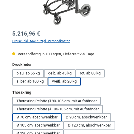
Regulärer Preis:
5.216,96 €
Preise inkl. MwSt. zzgl. Versandkosten
Versandfertig in 10 Tagen, Lieferzeit 2-5 Tage
auswählen
Druckfeder
blau, ab 65 kg
gelb, ab 45 kg
rot, ab 80 kg
silber, ab 100 kg
weiß, ab 20 kg
auswählen
Thoraxring
Thoraxring Pelotte Ø 80-105 cm, mit Aufständer
Thoraxring Pelotte Ø 105-135 cm, mit Aufständer
Ø 70 cm, abschwenkbar
Ø 90 cm, abschwenkbar
Ø 105 cm, abschwenkbar
Ø 120 cm, abschwenkbar
Ø 130 cm, abschwenkbar