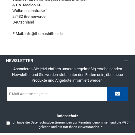
& Co. Medico KG
Walkmühlenstraße 1
27432 Bremervörde
Deutschland
E-Mail: info@thomashilfen.de
NEWSLETTER
Abonnieren Sie jetzt einfach unseren regelmäßig erscheinenden
Newsletter und Sie werden stets unter den Ersten sein, über neue
Produkte und Angebote informiert werden.
E-
Mail-
Adresse
*
Datenschutz
Ich habe die
Datenschutzbestimmungen
zur Kenntnis genommen und die
AGB
gelesen und bin mit ihnen einverstanden.
*