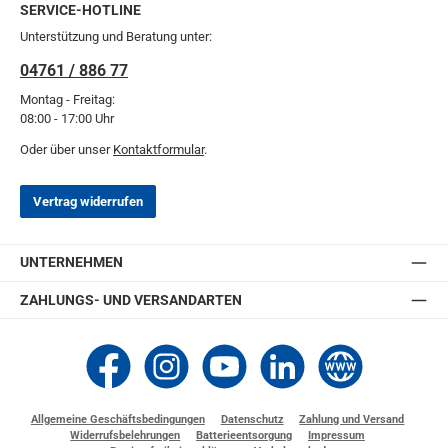
SERVICE-HOTLINE
Unterstützung und Beratung unter:
04761 / 886 77
Montag - Freitag:
08:00 - 17:00 Uhr
Oder über unser
Kontaktformular
.
Vertrag widerrufen
UNTERNEHMEN
ZAHLUNGS- UND VERSANDARTEN
Thomashilfen bei Facebook
Thomashilfen bei Instagram
Thomashilfen bei YouTube
Thomashilfen bei LinkedIn
Zur Website von Thomashi
Allgemeine Geschäftsbedingungen
Datenschutz
Zahlung und Versand
Widerrufsbelehrungen
Batterieentsorgung
Impressum