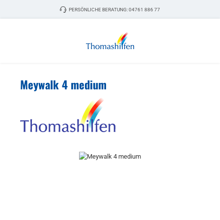
Zum Hauptinhalt springen
PERSÖNLICHE BERATUNG:
04761 886 77
Meywalk 4 medium
Bildergalerie überspringen