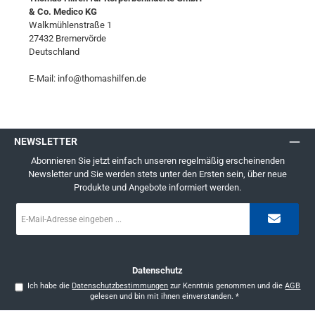
& Co. Medico KG
Walkmühlenstraße 1
27432 Bremervörde
Deutschland
E-Mail: info@thomashilfen.de
NEWSLETTER
Abonnieren Sie jetzt einfach unseren regelmäßig erscheinenden
Newsletter und Sie werden stets unter den Ersten sein, über neue
Produkte und Angebote informiert werden.
E-
Mail-
Adresse
*
Datenschutz
Ich habe die
Datenschutzbestimmungen
zur Kenntnis genommen und die
AGB
gelesen und bin mit ihnen einverstanden.
*