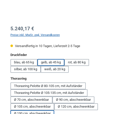
Regulärer Preis:
5.240,17 €
Preise inkl. MwSt. zzgl. Versandkosten
Versandfertig in 10 Tagen, Lieferzeit 2-5 Tage
auswählen
Druckfeder
blau, ab 65 kg
gelb, ab 45 kg
rot, ab 80 kg
silber, ab 100 kg
weiß, ab 20 kg
auswählen
Thoraxring
Thoraxring Pelotte Ø 80-105 cm, mit Aufständer
Thoraxring Pelotte Ø 105-135 cm, mit Aufständer
Ø 70 cm, abschwenkbar
Ø 90 cm, abschwenkbar
Ø 105 cm, abschwenkbar
Ø 120 cm, abschwenkbar
Ø 130 cm, abschwenkbar