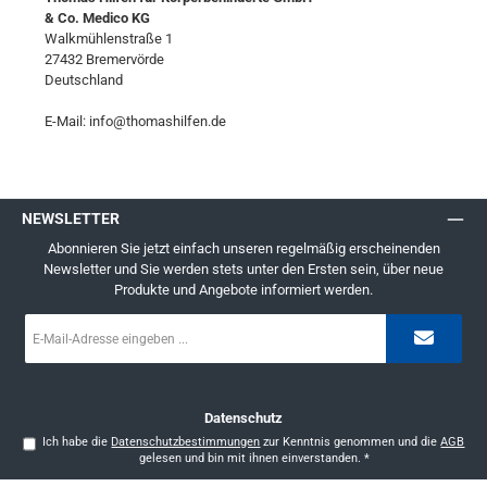
& Co. Medico KG
Walkmühlenstraße 1
27432 Bremervörde
Deutschland
E-Mail: info@thomashilfen.de
NEWSLETTER
Abonnieren Sie jetzt einfach unseren regelmäßig erscheinenden
Newsletter und Sie werden stets unter den Ersten sein, über neue
Produkte und Angebote informiert werden.
E-
Mail-
Adresse
*
Datenschutz
Ich habe die
Datenschutzbestimmungen
zur Kenntnis genommen und die
AGB
gelesen und bin mit ihnen einverstanden.
*