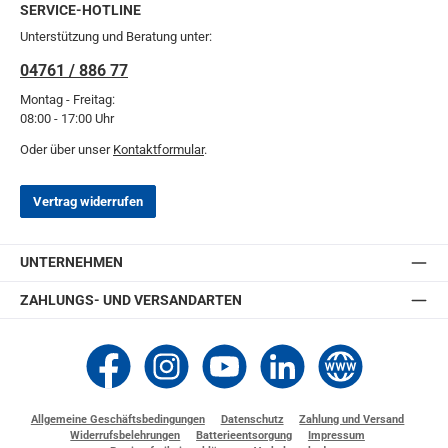
SERVICE-HOTLINE
Unterstützung und Beratung unter:
04761 / 886 77
Montag - Freitag:
08:00 - 17:00 Uhr
Oder über unser
Kontaktformular
.
Vertrag widerrufen
UNTERNEHMEN
ZAHLUNGS- UND VERSANDARTEN
Thomashilfen bei Facebook
Thomashilfen bei Instagram
Thomashilfen bei YouTube
Thomashilfen bei LinkedIn
Zur Website von Thomashi
Allgemeine Geschäftsbedingungen
Datenschutz
Zahlung und Versand
Widerrufsbelehrungen
Batterieentsorgung
Impressum