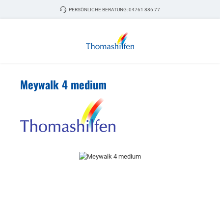
Zum Hauptinhalt springen
PERSÖNLICHE BERATUNG:
04761 886 77
Meywalk 4 medium
Bildergalerie überspringen