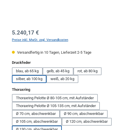
Regulärer Preis:
5.240,17 €
Preise inkl. MwSt. zzgl. Versandkosten
Versandfertig in 10 Tagen, Lieferzeit 2-5 Tage
auswählen
Druckfeder
blau, ab 65 kg
gelb, ab 45 kg
rot, ab 80 kg
silber, ab 100 kg
weiß, ab 20 kg
auswählen
Thoraxring
Thoraxring Pelotte Ø 80-105 cm, mit Aufständer
Thoraxring Pelotte Ø 105-135 cm, mit Aufständer
Ø 70 cm, abschwenkbar
Ø 90 cm, abschwenkbar
Ø 105 cm, abschwenkbar
Ø 120 cm, abschwenkbar
Ø 130 cm, abschwenkbar