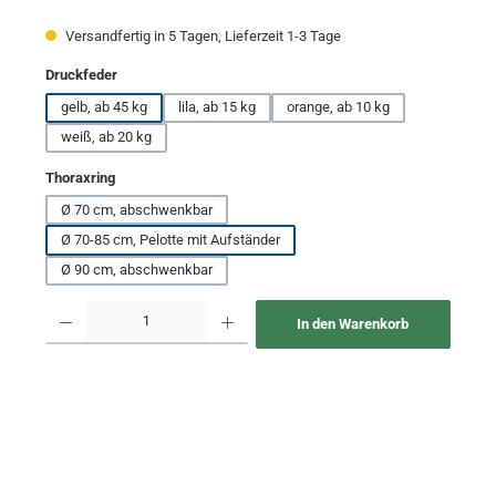
Versandfertig in 5 Tagen, Lieferzeit 1-3 Tage
auswählen
Druckfeder
gelb, ab 45 kg
lila, ab 15 kg
orange, ab 10 kg
weiß, ab 20 kg
auswählen
Thoraxring
Ø 70 cm, abschwenkbar
Ø 70-85 cm, Pelotte mit Aufständer
Ø 90 cm, abschwenkbar
Produkt Anzahl: Gib den gewünschten Wert ein oder benutze die Schaltflächen um 
In den Warenkorb