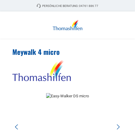
Zum Hauptinhalt springen
PERSÖNLICHE BERATUNG:
04761 886 77
Meywalk 4 micro
Bildergalerie überspringen