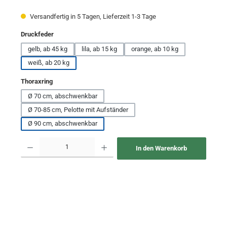
Versandfertig in 5 Tagen, Lieferzeit 1-3 Tage
auswählen
Druckfeder
gelb, ab 45 kg
lila, ab 15 kg
orange, ab 10 kg
weiß, ab 20 kg
auswählen
Thoraxring
Ø 70 cm, abschwenkbar
Ø 70-85 cm, Pelotte mit Aufständer
Ø 90 cm, abschwenkbar
Produkt Anzahl: Gib den gewünschten Wert ein oder benutze die Schaltflächen um 
In den Warenkorb