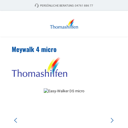
Zum Hauptinhalt springen
PERSÖNLICHE BERATUNG:
04761 886 77
Meywalk 4 micro
Bildergalerie überspringen