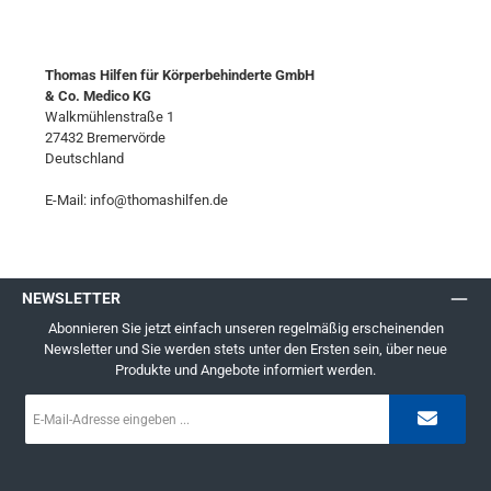
Thomas Hilfen für Körperbehinderte GmbH
& Co. Medico KG
Walkmühlenstraße 1
27432 Bremervörde
Deutschland
E-Mail: info@thomashilfen.de
NEWSLETTER
Abonnieren Sie jetzt einfach unseren regelmäßig erscheinenden
Newsletter und Sie werden stets unter den Ersten sein, über neue
Produkte und Angebote informiert werden.
E-
Mail-
Adresse
*