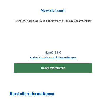
Meywalk 4 small
Druckfeder:
gelb, ab 45 kg
|
Thoraxring:
Ø 105 cm, abschwenkbar
Regulärer Preis:
4.863,53 €
Preise inkl. MwSt. zzgl. Versandkosten
In den Warenkorb
Herstellerinformationen