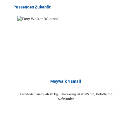
Produktgalerie überspringen
Passendes Zubehör
Meywalk 4 small
Druckfeder:
weiß, ab 20 kg
|
Thoraxring:
Ø 70-85 cm, Pelotte mit
Aufständer