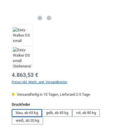
Regulärer Preis:
4.863,53 €
Preise inkl. MwSt. zzgl. Versandkosten
Versandfertig in 10 Tagen, Lieferzeit 2-5 Tage
auswählen
Druckfeder
blau, ab 65 kg
gelb, ab 45 kg
rot, ab 80 kg
weiß, ab 20 kg