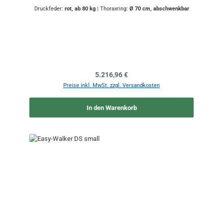
Druckfeder:
rot, ab 80 kg
|
Thoraxring:
Ø 70 cm, abschwenkbar
Regulärer Preis:
5.216,96 €
Preise inkl. MwSt. zzgl. Versandkosten
In den Warenkorb