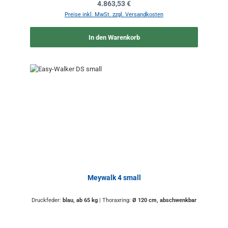
Regulärer Preis:
4.863,53 €
Preise inkl. MwSt. zzgl. Versandkosten
In den Warenkorb
Meywalk 4 small
Druckfeder:
blau, ab 65 kg
|
Thoraxring:
Ø 120 cm, abschwenkbar