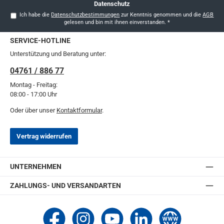
Datenschutz
Ich habe die
Datenschutzbestimmungen
zur Kenntnis genommen und die
AGB
gelesen und bin mit ihnen einverstanden.
*
SERVICE-HOTLINE
Unterstützung und Beratung unter:
04761 / 886 77
Montag - Freitag:
08:00 - 17:00 Uhr
Oder über unser
Kontaktformular
.
Vertrag widerrufen
UNTERNEHMEN
ZAHLUNGS- UND VERSANDARTEN
Thomashilfen bei Facebook
Thomashilfen bei Instagram
Thomashilfen bei YouTube
Thomashilfen bei LinkedIn
Zur Website von Thomashi