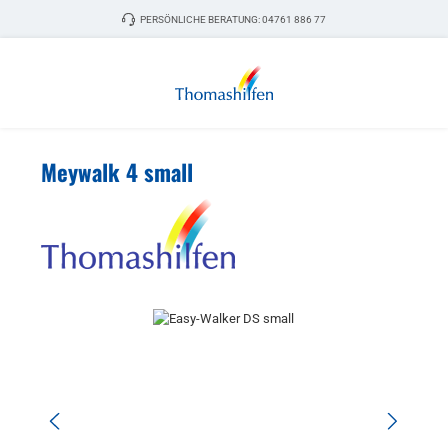
Zum Hauptinhalt springen
PERSÖNLICHE BERATUNG:
04761 886 77
Meywalk 4 small
Bildergalerie überspringen