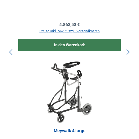
Regulärer Preis:
4.863,53 €
Preise inkl. MwSt. zzgl. Versandkosten
In den Warenkorb
Meywalk 4 large