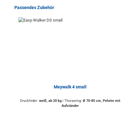
Produktgalerie überspringen
Passendes Zubehör
Meywalk 4 small
Druckfeder:
weiß, ab 20 kg
|
Thoraxring:
Ø 70-85 cm, Pelotte mit
Aufständer