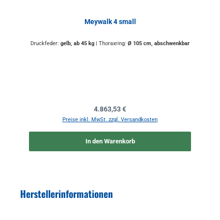
Meywalk 4 small
Druckfeder:
gelb, ab 45 kg
|
Thoraxring:
Ø 105 cm, abschwenkbar
Regulärer Preis:
4.863,53 €
Preise inkl. MwSt. zzgl. Versandkosten
In den Warenkorb
Herstellerinformationen