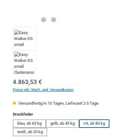
Regulärer Preis:
4.863,53 €
Preise inkl. MwSt. zzgl. Versandkosten
Versandfertig in 10 Tagen, Lieferzeit 2-5 Tage
auswählen
Druckfeder
blau, ab 65 kg
gelb, ab 45 kg
rot, ab 80 kg
weiß, ab 20 kg