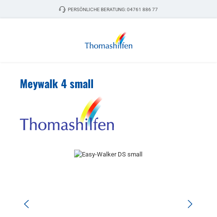
Zum Hauptinhalt springen
PERSÖNLICHE BERATUNG:
04761 886 77
Meywalk 4 small
Bildergalerie überspringen