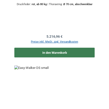
Druckfeder:
rot, ab 80 kg
|
Thoraxring:
Ø 70 cm, abschwenkbar
Regulärer Preis:
5.216,96 €
Preise inkl. MwSt. zzgl. Versandkosten
In den Warenkorb