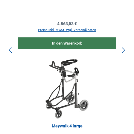
Regulärer Preis:
4.863,53 €
Preise inkl. MwSt. zzgl. Versandkosten
In den Warenkorb
Meywalk 4 large