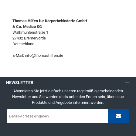
Thomas Hilfen für Körperbehinderte GmbH
& Co. Medico KG
Walkmühlenstraße 1
27432 Bremervörde
Deutschland
E-Mail: info@thomashilfen.de
NEWSLETTER
Abonnieren Sie jetzt einfach unseren regelmäßig erscheinenden
Newsletter und Sie werden stets unter den Ersten sein, über neue
Produkte und Angebote informiert werden.
E-
Mail-
Adresse
*