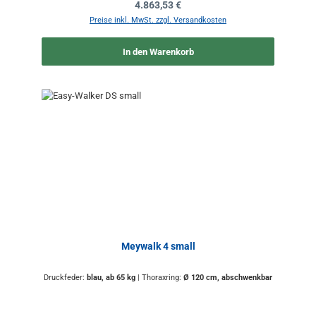
Regulärer Preis:
4.863,53 €
Preise inkl. MwSt. zzgl. Versandkosten
In den Warenkorb
Meywalk 4 small
Druckfeder:
blau, ab 65 kg
|
Thoraxring:
Ø 120 cm, abschwenkbar