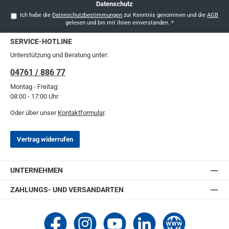
Datenschutz
Ich habe die
Datenschutzbestimmungen
zur Kenntnis genommen und die
AGB
gelesen und bin mit ihnen einverstanden.
*
SERVICE-HOTLINE
Unterstützung und Beratung unter:
04761 / 886 77
Montag - Freitag:
08:00 - 17:00 Uhr
Oder über unser
Kontaktformular
.
Vertrag widerrufen
UNTERNEHMEN
ZAHLUNGS- UND VERSANDARTEN
Thomashilfen bei Facebook
Thomashilfen bei Instagram
Thomashilfen bei YouTube
Thomashilfen bei LinkedIn
Zur Website von Thomashi