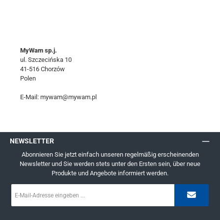
MyWam sp.j.
ul. Szczecińska 10
41-516 Chorzów
Polen
E-Mail: mywam@mywam.pl
NEWSLETTER
Abonnieren Sie jetzt einfach unseren regelmäßig erscheinenden
Newsletter und Sie werden stets unter den Ersten sein, über neue
Produkte und Angebote informiert werden.
E-
Mail-
Adresse
*