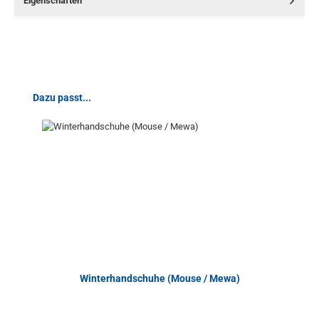
Eigenschaften
Produktgalerie überspringen
Dazu passt...
Winterhandschuhe (Mouse / Mewa)