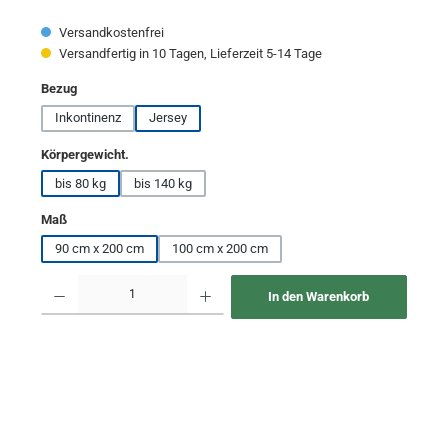
Versandkostenfrei
Versandfertig in 10 Tagen, Lieferzeit 5-14 Tage
auswählen
Bezug
Inkontinenz
Jersey
auswählen
Körpergewicht.
bis 80 kg
bis 140 kg
auswählen
Maß
90 cm x 200 cm
100 cm x 200 cm
Produkt Anzahl: Gib den gewünschten Wert ein oder benutze die Schaltflächen um 
In den Warenkorb