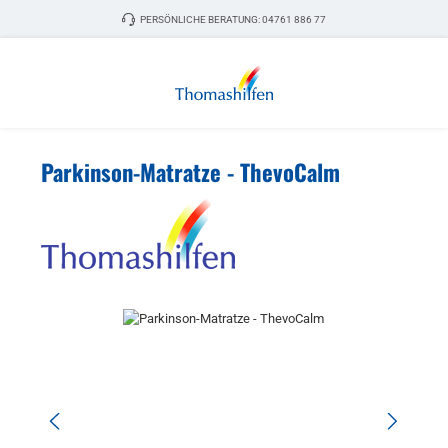
Zum Hauptinhalt springen
PERSÖNLICHE BERATUNG:
04761 886 77
Parkinson-Matratze - ThevoCalm
Bildergalerie überspringen