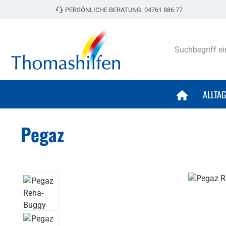
PERSÖNLICHE BERATUNG:
04761 886 77
 Hauptinhalt springen
Zur Suche springen
Zur Hauptnavigation springen
ALLTA
Pegaz
Bildergalerie überspringen