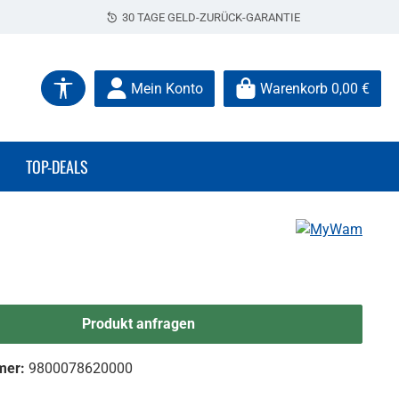
30 TAGE GELD-ZURÜCK-GARANTIE
Werkzeugleiste anzeigen
Mein Konto
Warenkorb
0,00 €
TOP-DEALS
Produkt anfragen
mer:
9800078620000