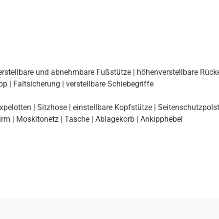
rstellbare und abnehmbare Fußstütze | höhenverstellbare Rückenl
p | Faltsicherung | verstellbare Schiebegriffe
lotten | Sitzhose | einstellbare Kopfstütze | Seitenschutzpolste
irm | Moskitonetz | Tasche | Ablagekorb | Ankipphebel