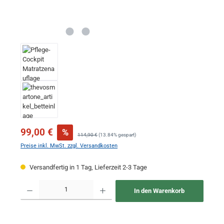
Verkaufspreis:
99,00 €
%
Regulärer Preis:
114,90 €
(13.84% gespart)
Preise inkl. MwSt. zzgl. Versandkosten
Versandfertig in 1 Tag, Lieferzeit 2-3 Tage
Produkt Anzahl: Gib den gewünschten Wert ein oder benutze die Schaltflächen um 
In den Warenkorb