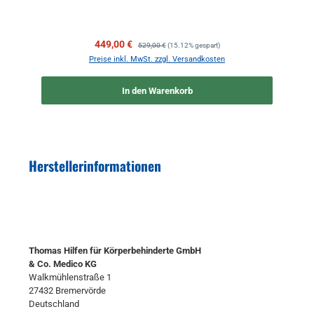
Verkaufspreis:
Regulärer Preis:
449,00 €
529,00 €
(15.12% gespart)
Preise inkl. MwSt. zzgl. Versandkosten
In den Warenkorb
Herstellerinformationen
Thomas Hilfen für Körperbehinderte GmbH
& Co. Medico KG
Walkmühlenstraße 1
27432 Bremervörde
Deutschland