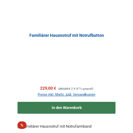
Familiärer Hausnotruf mit Notrufbutton
Verkaufspreis:
Regulärer Preis:
229,00 €
269,00 €
(14.87% gespart)
Preise inkl. MwSt. zzgl. Versandkosten
In den Warenkorb
Rabatt
%