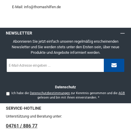
E-Mail: info@thomashilfen.de
NEWSLETTER
Abonnieren Sie jetzt einfach unseren regelmäßig erscheinenden
Newsletter und Sie werden stets unter den Ersten sein, über neue
Produkte und Angebote informiert werden.
E-
Mail-
Adresse
*
Datenschutz
Ich habe die
Datenschutzbestimmungen
zur Kenntnis genommen und die
AGB
gelesen und bin mit ihnen einverstanden.
*
SERVICE-HOTLINE
Unterstützung und Beratung unter:
04761 / 886 77