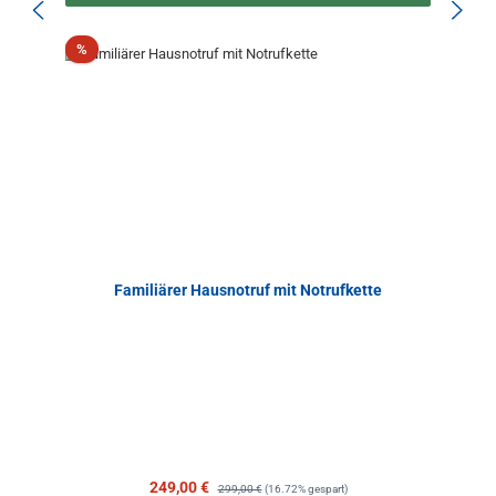
Rabatt
%
Familiärer Hausnotruf mit Notrufkette
Verkaufspreis:
Regulärer Preis:
249,00 €
299,00 €
(16.72% gespart)