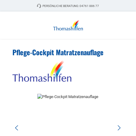
Zum Hauptinhalt springen
PERSÖNLICHE BERATUNG:
04761 886 77
Pflege-Cockpit Matratzenauflage
Bildergalerie überspringen