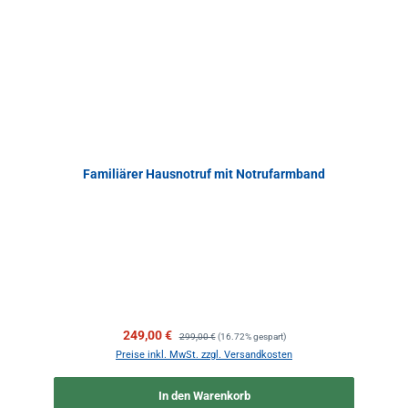
Familiärer Hausnotruf mit Notrufarmband
Verkaufspreis:
Regulärer Preis:
249,00 €
299,00 €
(16.72% gespart)
Preise inkl. MwSt. zzgl. Versandkosten
In den Warenkorb