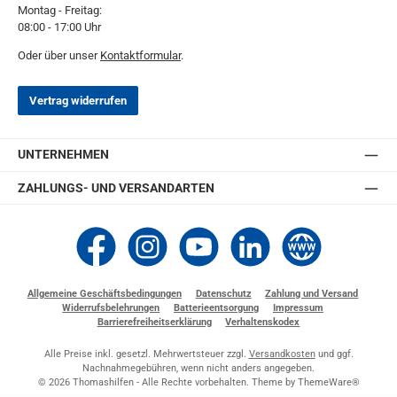
Montag - Freitag:
08:00 - 17:00 Uhr
Oder über unser
Kontaktformular
.
Vertrag widerrufen
UNTERNEHMEN
ZAHLUNGS- UND VERSANDARTEN
Thomashilfen bei Facebook
Thomashilfen bei Instagram
Thomashilfen bei YouTube
Thomashilfen bei LinkedIn
Zur Website von Thomashi
Allgemeine Geschäftsbedingungen
Datenschutz
Zahlung und Versand
Widerrufsbelehrungen
Batterieentsorgung
Impressum
Barrierefreiheitserklärung
Verhaltenskodex
Alle Preise inkl. gesetzl. Mehrwertsteuer zzgl.
Versandkosten
und ggf.
Nachnahmegebühren, wenn nicht anders angegeben.
© 2026 Thomashilfen - Alle Rechte vorbehalten. Theme by
ThemeWare®