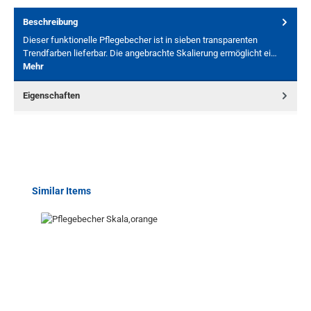
Beschreibung
Dieser funktionelle Pflegebecher ist in sieben transparenten
Trendfarben lieferbar. Die angebrachte Skalierung ermöglicht ei…
Mehr
Eigenschaften
Produktgalerie überspringen
Similar Items