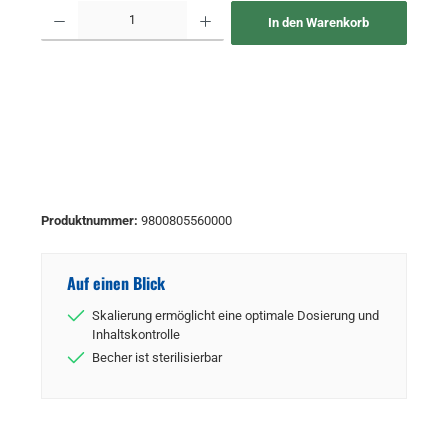
Produkt Anzahl: Gib den gewünschten Wert ein oder benutze die Schaltflächen um 
In den Warenkorb
Produktnummer:
9800805560000
Auf einen Blick
Skalierung ermöglicht eine optimale Dosierung und
Inhaltskontrolle
Becher ist sterilisierbar