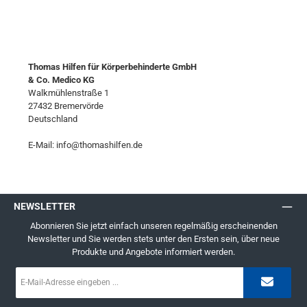
Thomas Hilfen für Körperbehinderte GmbH
& Co. Medico KG
Walkmühlenstraße 1
27432 Bremervörde
Deutschland
E-Mail: info@thomashilfen.de
NEWSLETTER
Abonnieren Sie jetzt einfach unseren regelmäßig erscheinenden
Newsletter und Sie werden stets unter den Ersten sein, über neue
Produkte und Angebote informiert werden.
E-
Mail-
Adresse
*