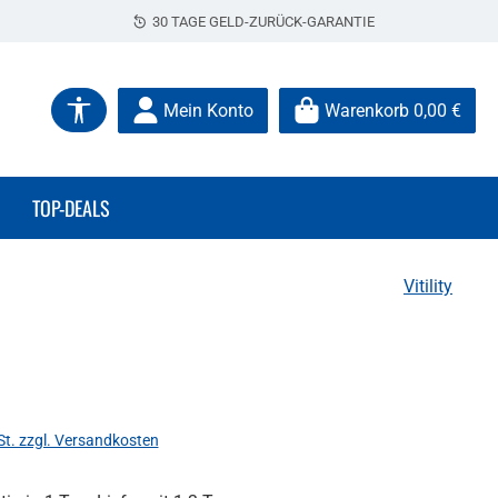
30 TAGE GELD-ZURÜCK-GARANTIE
Werkzeugleiste anzeigen
Mein Konto
Warenkorb
0,00 €
TOP-DEALS
Vitility
s:
St. zzgl. Versandkosten