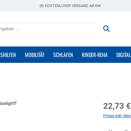
KOSTENLOSER VERSAND AB 49€
GSHILFEN
MOBILITÄT
SCHLAFEN
KINDER-REHA
DIGITAL
Regulärer Prei
22,73 €
Preise inkl. Mw