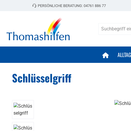
PERSÖNLICHE BERATUNG:
04761 886 77
 Hauptinhalt springen
Zur Suche springen
Zur Hauptnavigation springen
ALLTA
Schlüsselgriff
Bildergalerie überspringen