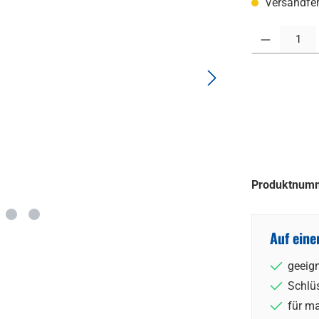
Versandfert
Produkt Anzahl:
Produktnum
Auf eine
geeign
Schlüs
für ma