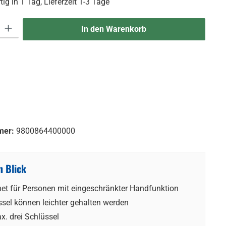
ig in 1 Tag, Lieferzeit 1-3 Tage
 Gib den gewünschten Wert ein oder benutze die Schaltflächen um die An
In den Warenkorb
mer:
9800864400000
n Blick
et für Personen mit eingeschränkter Handfunktion
sel können leichter gehalten werden
x. drei Schlüssel