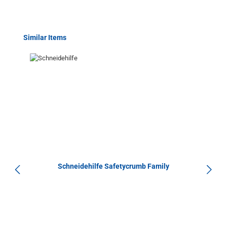
Produktgalerie überspringen
Similar Items
Schneidehilfe Safetycrumb Family