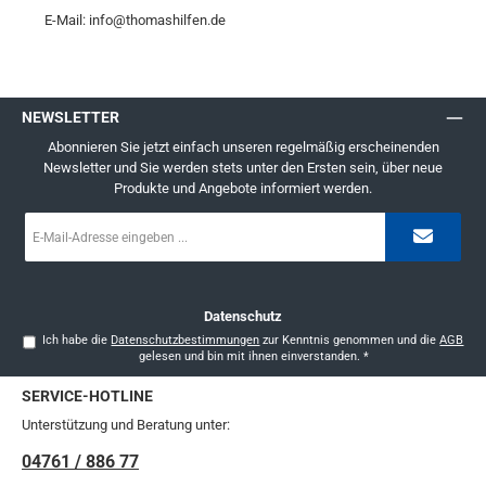
E-Mail: info@thomashilfen.de
NEWSLETTER
Abonnieren Sie jetzt einfach unseren regelmäßig erscheinenden
Newsletter und Sie werden stets unter den Ersten sein, über neue
Produkte und Angebote informiert werden.
E-
Mail-
Adresse
*
Datenschutz
Ich habe die
Datenschutzbestimmungen
zur Kenntnis genommen und die
AGB
gelesen und bin mit ihnen einverstanden.
*
SERVICE-HOTLINE
Unterstützung und Beratung unter:
04761 / 886 77