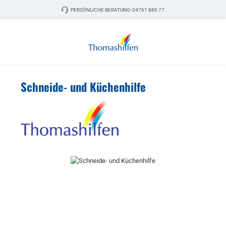
Zum Hauptinhalt springen
PERSÖNLICHE BERATUNG:
04761 886 77
Schneide- und Küchenhilfe
Bildergalerie überspringen