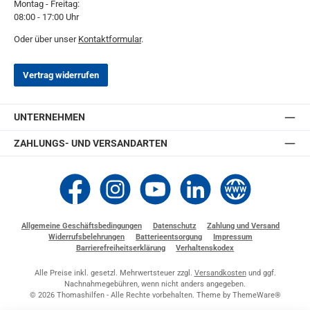
Montag - Freitag:
08:00 - 17:00 Uhr
Oder über unser
Kontaktformular
.
Vertrag widerrufen
UNTERNEHMEN
ZAHLUNGS- UND VERSANDARTEN
Thomashilfen bei Facebook
Thomashilfen bei Instagram
Thomashilfen bei YouTube
Thomashilfen bei LinkedIn
Zur Website von Thomashi
Allgemeine Geschäftsbedingungen
Datenschutz
Zahlung und Versand
Widerrufsbelehrungen
Batterieentsorgung
Impressum
Barrierefreiheitserklärung
Verhaltenskodex
Alle Preise inkl. gesetzl. Mehrwertsteuer zzgl.
Versandkosten
und ggf.
Nachnahmegebühren, wenn nicht anders angegeben.
© 2026 Thomashilfen - Alle Rechte vorbehalten. Theme by
ThemeWare®