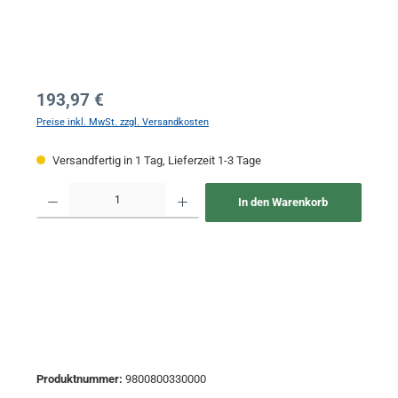
Regulärer Preis:
193,97 €
Preise inkl. MwSt. zzgl. Versandkosten
Versandfertig in 1 Tag, Lieferzeit 1-3 Tage
Produkt Anzahl: Gib den gewünschten Wert ein oder benutze die Schaltflächen um 
In den Warenkorb
Produktnummer:
9800800330000