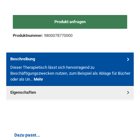
Produkt anfragen
Produktnummer:
9800078770000
Beschreibung
Dieser Therapietisch lässt sich hervorragend zu
Beschäftigungszwecken nutzen, zum Beispiel als Ablage für Bücher
oder als Un…
Mehr
Eigenschaften
Produktgalerie überspringen
Dazu passt...