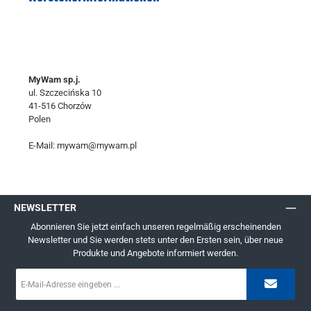
MyWam sp.j.
ul. Szczecińska 10
41-516 Chorzów
Polen
E-Mail: mywam@mywam.pl
NEWSLETTER
Abonnieren Sie jetzt einfach unseren regelmäßig erscheinenden
Newsletter und Sie werden stets unter den Ersten sein, über neue
Produkte und Angebote informiert werden.
E-
Mail-
Adresse
*