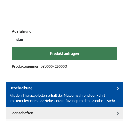
auswählen
Ausführung
starr
Produkt anfragen
Produktnummer:
9800004290000
Beschreibung
Mit den Thoraxpelotten erhält der Nutzer während der Fahrt
im Hercules Prime gezielte Unterstützung um den Brustko…
Mehr
Eigenschaften