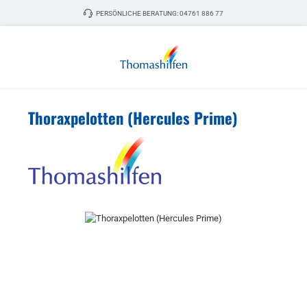
Zum Hauptinhalt springen
PERSÖNLICHE BERATUNG:
04761 886 77
Thoraxpelotten (Hercules Prime)
Bildergalerie überspringen