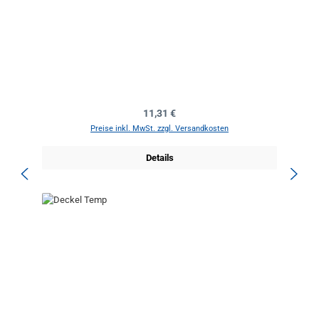
Regulärer Preis:
11,31 €
Preise inkl. MwSt. zzgl. Versandkosten
Details