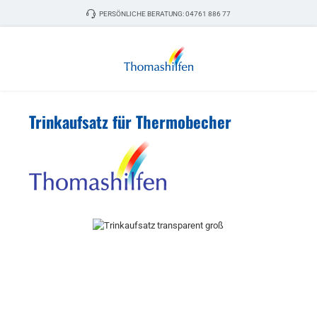
Zum Hauptinhalt springen
PERSÖNLICHE BERATUNG:
04761 886 77
Trinkaufsatz für Thermobecher
Bildergalerie überspringen