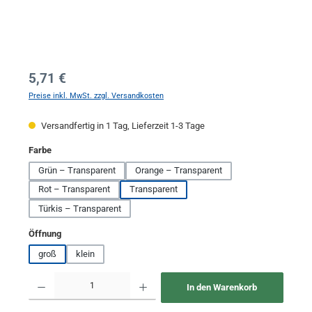
Regulärer Preis:
5,71 €
Preise inkl. MwSt. zzgl. Versandkosten
Versandfertig in 1 Tag, Lieferzeit 1-3 Tage
auswählen
Farbe
Grün – Transparent
Orange – Transparent
Rot – Transparent
Transparent
Türkis – Transparent
auswählen
Öffnung
groß
klein
Produkt Anzahl: Gib den gewünschten Wert ein oder benutze die Schaltflächen um 
In den Warenkorb