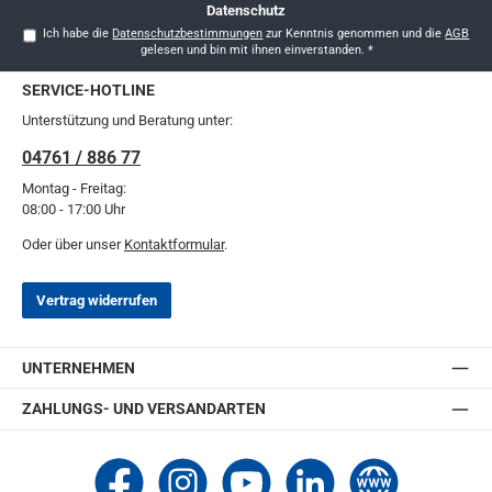
Datenschutz
Ich habe die
Datenschutzbestimmungen
zur Kenntnis genommen und die
AGB
gelesen und bin mit ihnen einverstanden.
*
SERVICE-HOTLINE
Unterstützung und Beratung unter:
04761 / 886 77
Montag - Freitag:
08:00 - 17:00 Uhr
Oder über unser
Kontaktformular
.
Vertrag widerrufen
UNTERNEHMEN
ZAHLUNGS- UND VERSANDARTEN
Thomashilfen bei Facebook
Thomashilfen bei Instagram
Thomashilfen bei YouTube
Thomashilfen bei LinkedIn
Zur Website von Thomashi