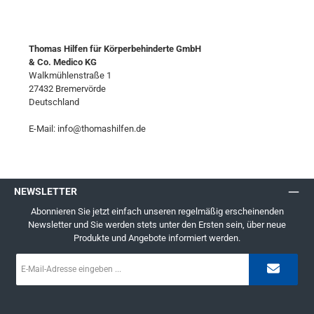
Thomas Hilfen für Körperbehinderte GmbH
& Co. Medico KG
Walkmühlenstraße 1
27432 Bremervörde
Deutschland
E-Mail: info@thomashilfen.de
NEWSLETTER
Abonnieren Sie jetzt einfach unseren regelmäßig erscheinenden
Newsletter und Sie werden stets unter den Ersten sein, über neue
Produkte und Angebote informiert werden.
E-
Mail-
Adresse
*