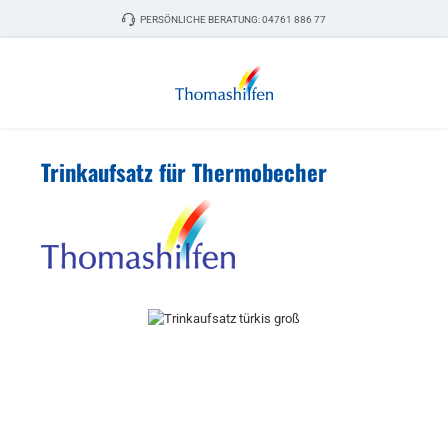
Zum Hauptinhalt springen
PERSÖNLICHE BERATUNG:
04761 886 77
Trinkaufsatz für Thermobecher
Bildergalerie überspringen