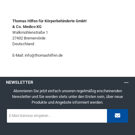
Thomas Hilfen für Körperbehinderte GmbH
& Co. Medico KG
Walkmühlenstraße 1
27432 Bremervörde
Deutschland
E-Mail: info@thomashilfen.de
NEWSLETTER
Abonnieren Sie jetzt einfach unseren regelmäßig erscheinenden
Newsletter und Sie werden stets unter den Ersten sein, über neue
Produkte und Angebote informiert werden.
E-
Mail-
Adresse
*