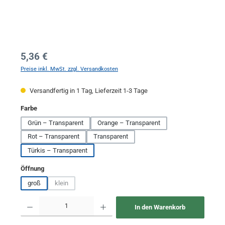
Regulärer Preis:
5,36 €
Preise inkl. MwSt. zzgl. Versandkosten
Versandfertig in 1 Tag, Lieferzeit 1-3 Tage
auswählen
Farbe
Grün – Transparent
Orange – Transparent
Rot – Transparent
Transparent
Türkis – Transparent
auswählen
Öffnung
groß
klein
(Diese Option ist zurzeit nicht verfügbar.)
Produkt Anzahl: Gib den gewünschten Wert ein oder benutze die Schaltflächen um 
In den Warenkorb