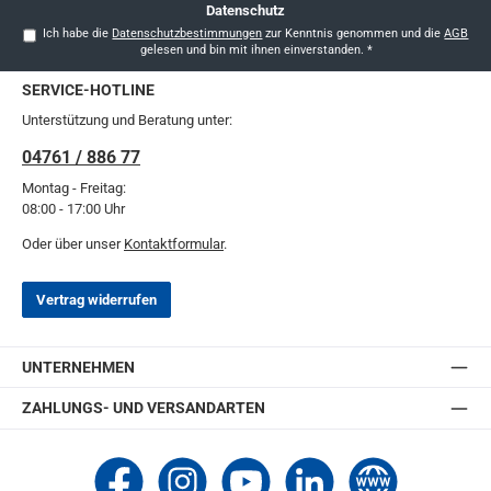
Datenschutz
Ich habe die
Datenschutzbestimmungen
zur Kenntnis genommen und die
AGB
gelesen und bin mit ihnen einverstanden.
*
SERVICE-HOTLINE
Unterstützung und Beratung unter:
04761 / 886 77
Montag - Freitag:
08:00 - 17:00 Uhr
Oder über unser
Kontaktformular
.
Vertrag widerrufen
UNTERNEHMEN
ZAHLUNGS- UND VERSANDARTEN
Thomashilfen bei Facebook
Thomashilfen bei Instagram
Thomashilfen bei YouTube
Thomashilfen bei LinkedIn
Zur Website von Thomashi