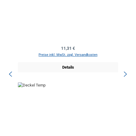
Regulärer Preis:
11,31 €
Preise inkl. MwSt. zzgl. Versandkosten
Details