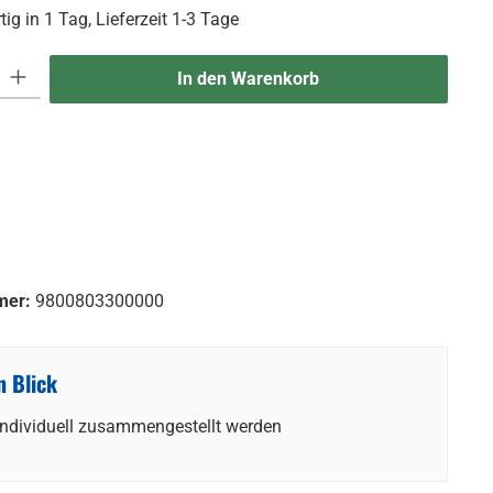
ig in 1 Tag, Lieferzeit 1-3 Tage
 Gib den gewünschten Wert ein oder benutze die Schaltflächen um die An
In den Warenkorb
mer:
9800803300000
n Blick
individuell zusammengestellt werden