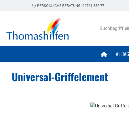
PERSÖNLICHE BERATUNG:
04761 886 77
 Hauptinhalt springen
Zur Suche springen
Zur Hauptnavigation springen
ALLTA
Universal-Griffelement
Bildergalerie überspringen