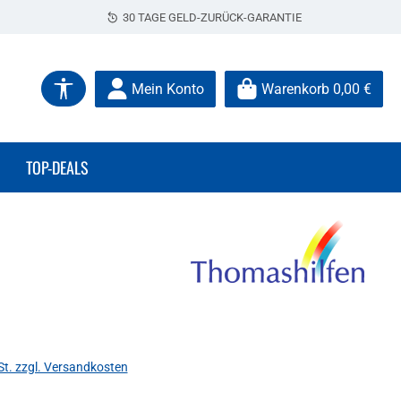
30 TAGE GELD-ZURÜCK-GARANTIE
Werkzeugleiste anzeigen
Mein Konto
Warenkorb
0,00 €
TOP-DEALS
s:
St. zzgl. Versandkosten