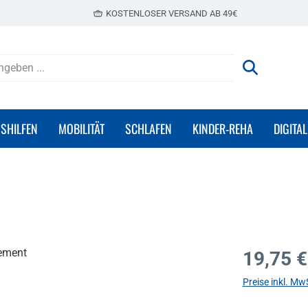
KOSTENLOSER VERSAND AB 49€
GSHILFEN
MOBILITÄT
SCHLAFEN
KINDER-REHA
DIGITAL
Regulärer Prei
19,75 €
Preise inkl. Mw