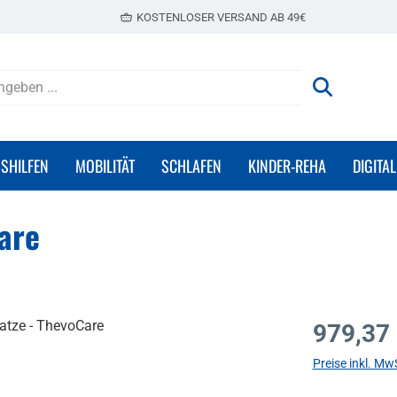
KOSTENLOSER VERSAND AB 49€
GSHILFEN
MOBILITÄT
SCHLAFEN
KINDER-REHA
DIGITAL
are
Regulärer Prei
979,37
Preise inkl. Mw