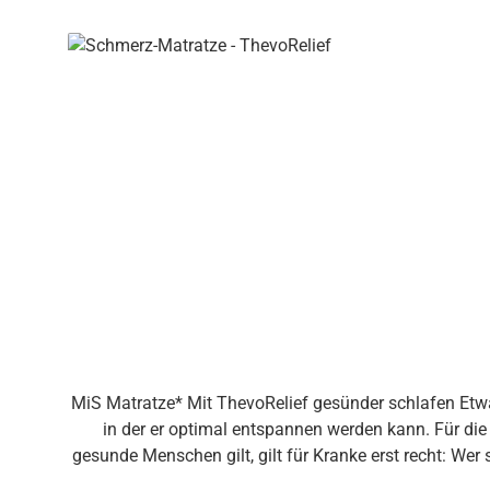
Produktgalerie überspringen
MiS Matratze* Mit ThevoRelief gesünder schlafen Etwa
in der er optimal entspannen werden kann. Für die
gesunde Menschen gilt, gilt für Kranke erst recht: We
Lage nicht selbst befreien können oder gar Probleme 