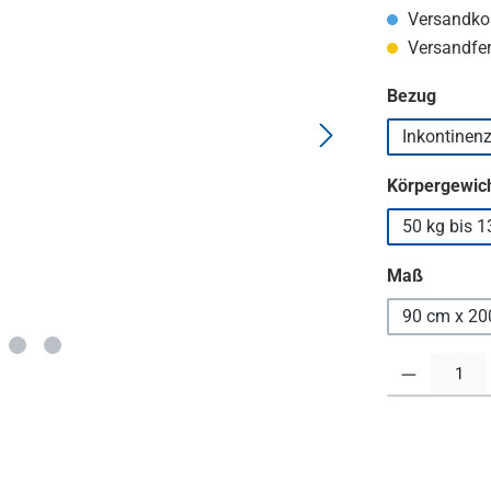
Versandkos
Versandfert
auswä
Bezug
Inkontinen
Körpergewich
50 kg bis 1
auswäh
Maß
90 cm
Produkt Anzahl: