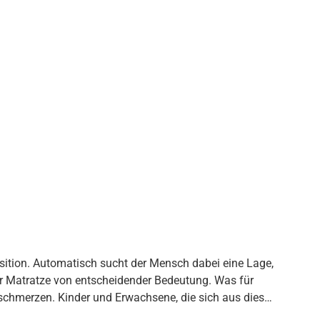
sition. Automatisch sucht der Mensch dabei eine Lage,
rer Matratze von entscheidender Bedeutung. Was für
kschmerzen. Kinder und Erwachsene, die sich aus dieser
e Qualen. Schlafstörungen und zusätzliche Beschwerden