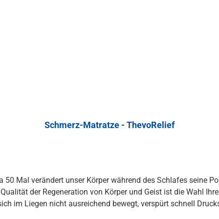
Schmerz-Matratze - ThevoRelief
 50 Mal verändert unser Körper während des Schlafes seine Po
 Qualität der Regeneration von Körper und Geist ist die Wahl Ih
r sich im Liegen nicht ausreichend bewegt, verspürt schnell Druc
haben, sich überhaupt mitzuteilen, erleiden dadurch regelrecht