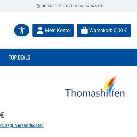
30 TAGE GELD-ZURÜCK-GARANTIE
Werkzeugleiste anzeigen
Mein Konto
Warenkorb
0,00 €
TOP-DEALS
s:
 €
St. zzgl. Versandkosten