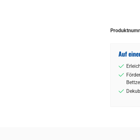
Produktnum
Auf eine
Erleic
Förder
Bettze
Dekub