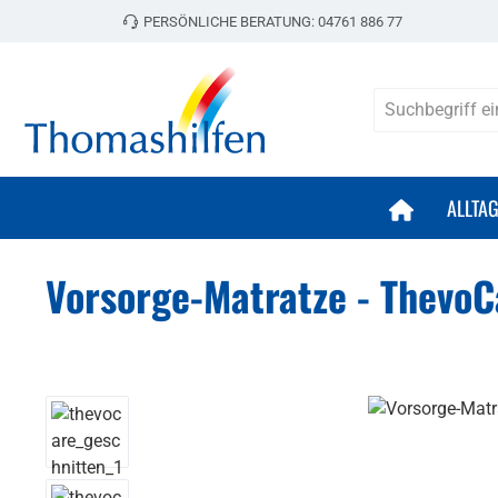
PERSÖNLICHE BERATUNG:
04761 886 77
 Hauptinhalt springen
Zur Suche springen
Zur Hauptnavigation springen
ALLTA
Vorsorge-Matratze - ThevoC
Bildergalerie überspringen