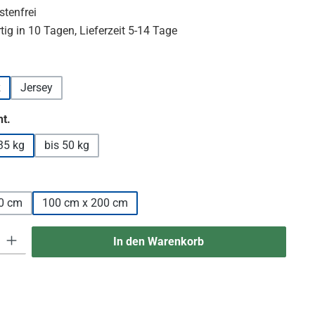
tenfrei
ig in 10 Tagen, Lieferzeit 5-14 Tage
hlen
z
Jersey
auswählen
t.
35 kg
bis 50 kg
len
 x 200 cm
100 cm x 200 cm
 Gib den gewünschten Wert ein oder benutze die Schaltflächen um die An
In den Warenkorb